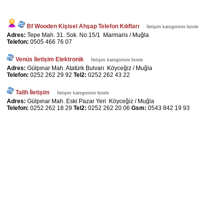
Bf Wooden Kişisel Ahşap Telefon Kılıfları
İletişim kategorisini listele
Adres:
Tepe Mah. 31. Sok. No:15/1 Marmaris / Muğla
Telefon:
0505 466 76 07
Venüs İletişim Elektronik
İletişim kategorisini listele
Adres:
Gülpınar Mah. Atatürk Bulvarı Köyceğiz / Muğla
Telefon:
0252 262 29 92
Tel2:
0252 262 43 22
Talih İletişim
İletişim kategorisini listele
Adres:
Gülpınar Mah. Eski Pazar Yeri Köyceğiz / Muğla
Telefon:
0252 262 18 29
Tel2:
0252 262 20 06
Gsm:
0543 842 19 93