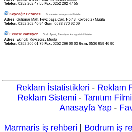
Telefon:
0252 262 47 55
Fax:
0252 262 47 55
Köyceğiz Eczanesi
Eczaneler kategorisini listele
Adres:
Gülpınar Mah. Fevzipaşa Cad. No:43 Köyceğiz / Muğla
Telefon:
0252 262 40 94
Gsm:
0533 770 92 09
Ekincik Pansiyon
Otel, Apart, Pansiyon kategorisini listele
Adres:
Ekincik Köyceğiz / Muğla
Telefon:
0252 266 01 79
Fax:
0252 266 00 03
Gsm:
0536 959 46 90
Reklam İstatistikleri
-
Reklam R
Reklam Sistemi
-
Tanıtım Filmi
Anasayfa Yap
-
Fav
Marmaris iş rehberi
|
Bodrum iş re