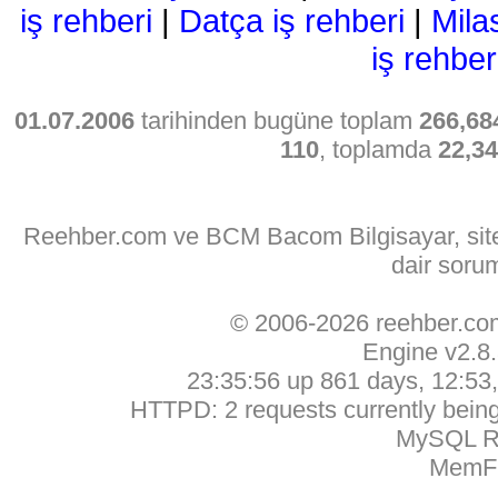
iş rehberi
|
Datça iş rehberi
|
Mila
iş rehber
01.07.2006
tarihinden bugüne toplam
266,68
110
, toplamda
22,3
Reehber.com ve BCM Bacom Bilgisayar, sitede
dair soru
© 2006-2026 reehber.c
Engine v2.8
23:35:56 up 861 days, 12:53, 
HTTPD: 2 requests currently being 
MySQL Ru
MemFr