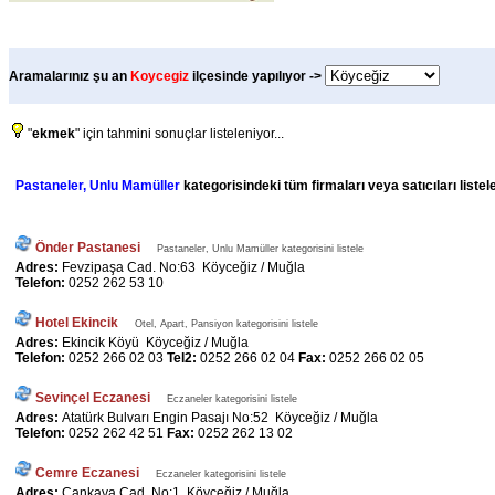
Aramalarınız şu an
Koycegiz
ilçesinde yapılıyor ->
"
ekmek
" için tahmini sonuçlar listeleniyor...
Pastaneler, Unlu Mamüller
kategorisindeki tüm firmaları veya satıcıları liste
Önder Pastanesi
Pastaneler, Unlu Mamüller kategorisini listele
Adres:
Fevzipaşa Cad. No:63 Köyceğiz / Muğla
Telefon:
0252 262 53 10
Hotel Ekincik
Otel, Apart, Pansiyon kategorisini listele
Adres:
Ekincik Köyü Köyceğiz / Muğla
Telefon:
0252 266 02 03
Tel2:
0252 266 02 04
Fax:
0252 266 02 05
Sevinçel Eczanesi
Eczaneler kategorisini listele
Adres:
Atatürk Bulvarı Engin Pasajı No:52 Köyceğiz / Muğla
Telefon:
0252 262 42 51
Fax:
0252 262 13 02
Cemre Eczanesi
Eczaneler kategorisini listele
Adres:
Çankaya Cad. No:1 Köyceğiz / Muğla