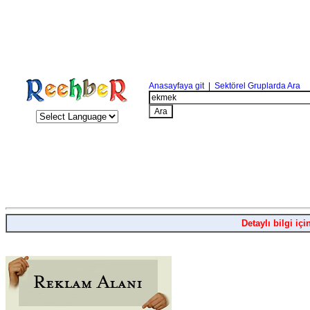
Anasayfaya git
|
Sektörel Gruplarda Ara
Detaylı bilgi içi