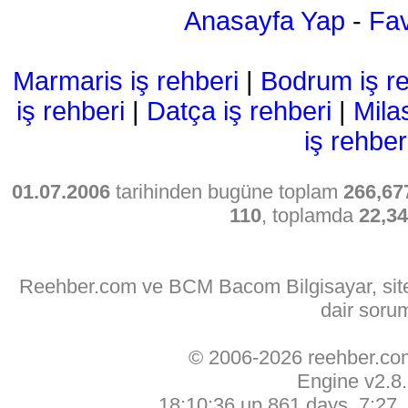
Anasayfa Yap
-
Fav
Marmaris iş rehberi
|
Bodrum iş re
iş rehberi
|
Datça iş rehberi
|
Mila
iş rehber
01.07.2006
tarihinden bugüne toplam
266,67
110
, toplamda
22,3
Reehber.com ve BCM Bacom Bilgisayar, sitede
dair soru
© 2006-2026 reehber.c
Engine v2.8
18:10:36 up 861 days, 7:27, 