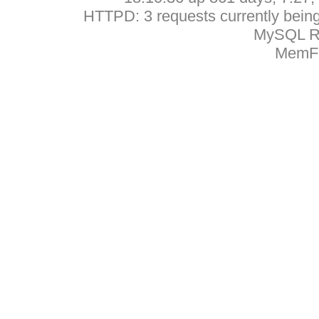
HTTPD: 3 requests currently being 
MySQL Ru
MemFr