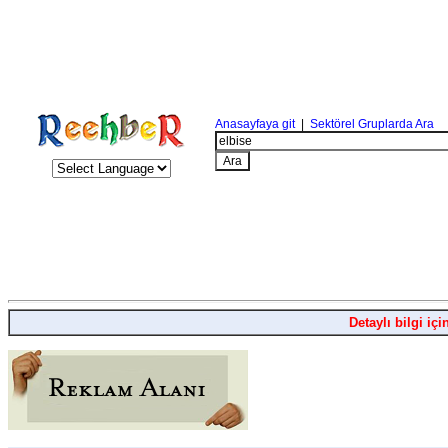
Anasayfaya git
|
Sektörel Gruplarda Ara
Detaylı bilgi içi