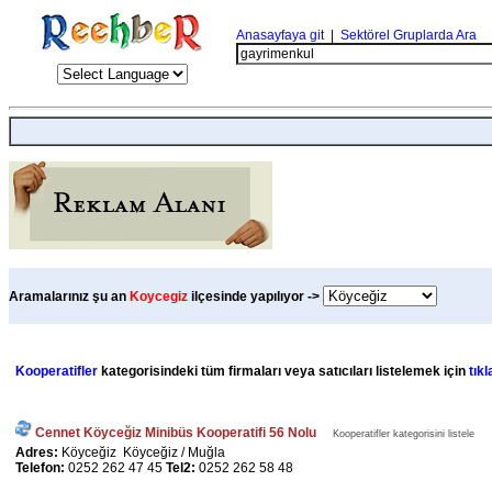
Anasayfaya git
|
Sektörel Gruplarda Ara
Aramalarınız şu an
Koycegiz
ilçesinde yapılıyor ->
Kooperatifler
kategorisindeki tüm firmaları veya satıcıları listelemek için
tıkl
Cennet Köyceğiz Minibüs Kooperatifi 56 Nolu
Kooperatifler kategorisini listele
Adres:
Köyceğiz Köyceğiz / Muğla
Telefon:
0252 262 47 45
Tel2:
0252 262 58 48