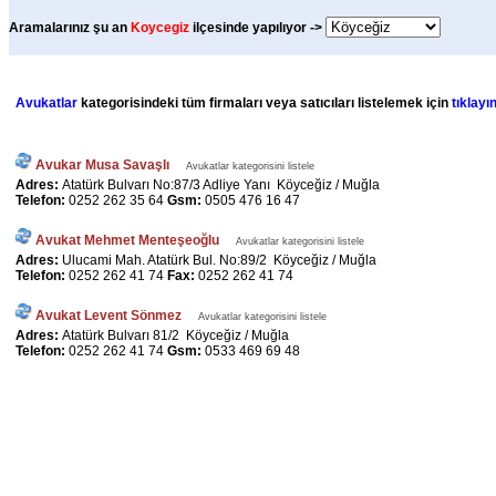
Aramalarınız şu an
Koycegiz
ilçesinde yapılıyor ->
Avukatlar
kategorisindeki tüm firmaları veya satıcıları listelemek için
tıklayın
Avukar Musa Savaşlı
Avukatlar kategorisini listele
Adres:
Atatürk Bulvarı No:87/3 Adliye Yanı Köyceğiz / Muğla
Telefon:
0252 262 35 64
Gsm:
0505 476 16 47
Avukat Mehmet Menteşeoğlu
Avukatlar kategorisini listele
Adres:
Ulucami Mah. Atatürk Bul. No:89/2 Köyceğiz / Muğla
Telefon:
0252 262 41 74
Fax:
0252 262 41 74
Avukat Levent Sönmez
Avukatlar kategorisini listele
Adres:
Atatürk Bulvarı 81/2 Köyceğiz / Muğla
Telefon:
0252 262 41 74
Gsm:
0533 469 69 48