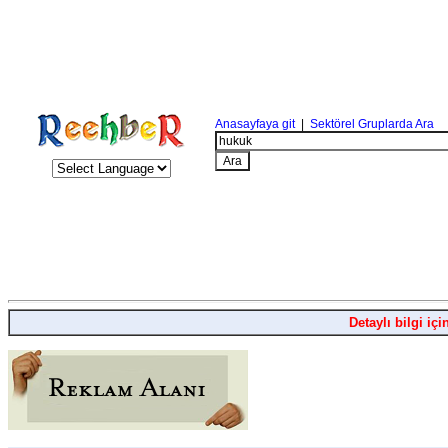
Anasayfaya git
|
Sektörel Gruplarda Ara
Detaylı bilgi içi