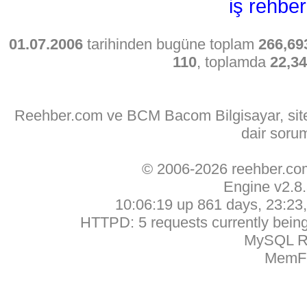
iş rehber
01.07.2006
tarihinden bugüne toplam
266,69
110
, toplamda
22,3
Reehber.com ve BCM Bacom Bilgisayar, sitede
dair soru
© 2006-2026 reehber.c
Engine v2.8
10:06:19 up 861 days, 23:23, 
HTTPD: 5 requests currently being 
MySQL Ru
MemFr