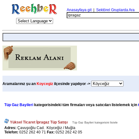
Anasayfaya git
|
Sektörel Gruplarda Ara
Aramalarınız şu an
Koycegiz
ilçesinde yapılıyor ->
Tüp Gaz Bayileri
kategorisindeki tüm firmaları veya satıcıları listelemek için
Yüksel Ticaret İpragaz Tüp Satışı
Tüp Gaz Bayileri kategorisini listele
Adres:
Çavuşoğlu Cad. Köyceğiz / Muğla
Telefon:
0252 262 40 71
Fax:
0252 262 42 05