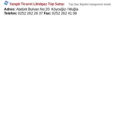
Yangılı Ticaret Likidgaz Tüp Satışı
Tüp Gaz Bayileri kategorisini listele
Adres:
Atatürk Bulvarı No:20 Köyceğiz / Muğla
Telefon:
0252 262 26 37
Fax:
0252 262 41 08