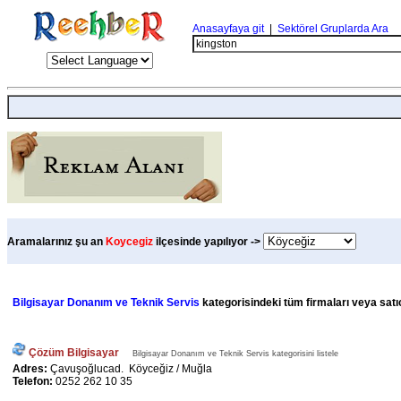
Anasayfaya git
|
Sektörel Gruplarda Ara
Aramalarınız şu an
Koycegiz
ilçesinde yapılıyor ->
Bilgisayar Donanım ve Teknik Servis
kategorisindeki tüm firmaları veya satıc
Çözüm Bilgisayar
Bilgisayar Donanım ve Teknik Servis kategorisini listele
Adres:
Çavuşoğlucad. Köyceğiz / Muğla
Telefon:
0252 262 10 35