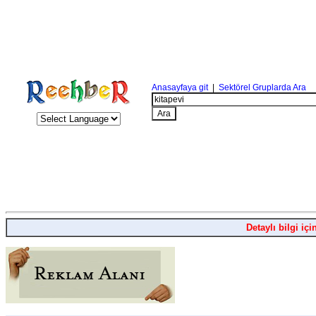
Anasayfaya git
|
Sektörel Gruplarda Ara
Detaylı bilgi içi