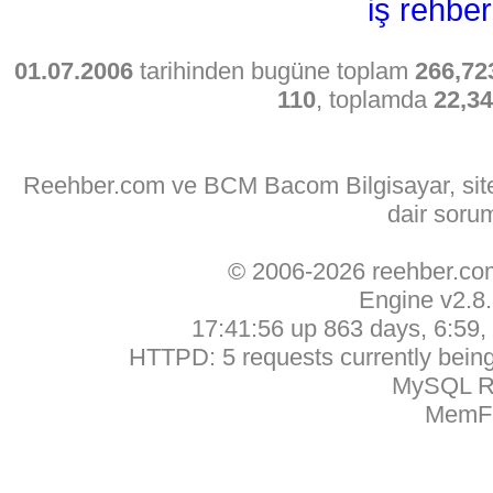
iş rehber
01.07.2006
tarihinden bugüne toplam
266,72
110
, toplamda
22,3
Reehber.com ve BCM Bacom Bilgisayar, sitede
dair soru
© 2006-2026 reehber.c
Engine v2.8
17:41:56 up 863 days, 6:59, 
HTTPD: 5 requests currently being 
MySQL Ru
MemFr