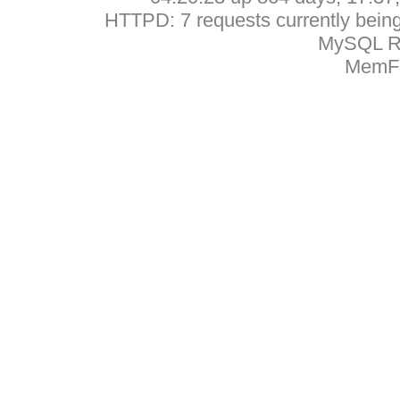
HTTPD: 7 requests currently being 
MySQL Ru
MemFr