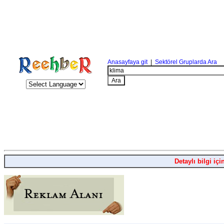
Anasayfaya git
|
Sektörel Gruplarda Ara
Detaylı bilgi içi