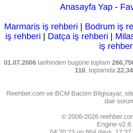
Anasayfa Yap
-
Fav
Marmaris iş rehberi
|
Bodrum iş re
iş rehberi
|
Datça iş rehberi
|
Mila
iş rehber
01.07.2006
tarihinden bugüne toplam
266,75
110
, toplamda
22,3
Reehber.com ve BCM Bacom Bilgisayar, sitede
dair soru
© 2006-2026 reehber.c
Engine v2.8
04:20:23 up 864 days, 17:37, 