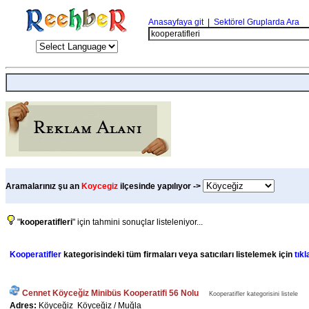
Anasayfaya git
|
Sektörel Gruplarda Ara
Aramalarınız şu an
Koycegiz
ilçesinde yapılıyor ->
"
kooperatifleri
" için tahmini sonuçlar listeleniyor...
Kooperatifler
kategorisindeki tüm firmaları veya satıcıları listelemek için
tıkl
Cennet Köyceğiz Minibüs Kooperatifi 56 Nolu
Kooperatifler kategorisini listele
Adres:
Köyceğiz Köyceğiz / Muğla