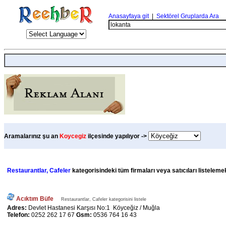
Anasayfaya git
|
Sektörel Gruplarda Ara
Aramalarınız şu an
Koycegiz
ilçesinde yapılıyor ->
Restaurantlar, Cafeler
kategorisindeki tüm firmaları veya satıcıları listeleme
Acıktım Büfe
Restaurantlar, Cafeler kategorisini listele
Adres:
Devlet Hastanesi Karşısı No:1 Köyceğiz / Muğla
Telefon:
0252 262 17 67
Gsm:
0536 764 16 43