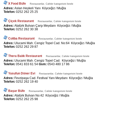
X Food Büfe
Restaurantlar, Cafeler kategorisini listele
Adres:
Aslan Heykeli Yanı Köyceğiz / Muğla
Telefon:
0252 262 25 25
Çiçek Restaurant
Restaurantlar, Cafeler kategorisini listele
Adres:
Atatürk Bulvarı Çarşı Meydanı Köyceğiz / Muğla
Telefon:
0252 262 30 38
Coliba Restaurant
Restaurantlar, Cafeler kategorisini listele
Adres:
Ulucami Mah. Cengiz Topel Cad. No:64 Köyceğiz / Muğla
Telefon:
0252 262 29 87
Thera Balık Restaurant
Restaurantlar, Cafeler kategorisini listele
Adres:
Ulucami Mah. Cengiz Topel Cad. Köyceğiz / Muğla
Telefon:
0541 833 61 54
Gsm:
0543 480 17 86
Yusufun Döner Evi
Restaurantlar, Cafeler kategorisini listele
Adres:
Fevzipaşa Cad. Festival Yanı Meydanı Köyceğiz / Muğla
Telefon:
0252 262 19 40
Başar Büfe
Restaurantlar, Cafeler kategorisini listele
Adres:
Atatürk Bulvarı No:42 Köyceğiz / Muğla
Telefon:
0252 262 25 98