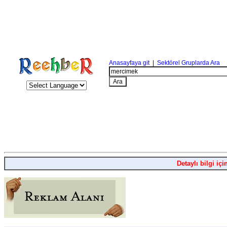
Anasayfaya git
|
Sektörel Gruplarda Ara
Detaylı bilgi içi