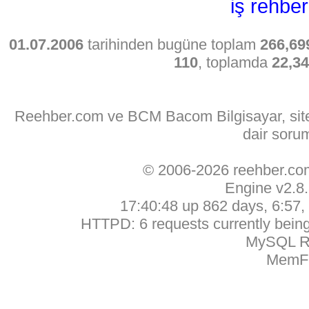
iş rehber
01.07.2006
tarihinden bugüne toplam
266,69
110
, toplamda
22,3
Reehber.com ve BCM Bacom Bilgisayar, sitede
dair soru
© 2006-2026 reehber.c
Engine v2.8
17:40:48 up 862 days, 6:57, 
HTTPD: 6 requests currently being 
MySQL Ru
MemFr