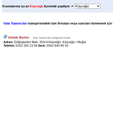
Aramalarınız şu an
Koycegiz
ilçesinde yapılıyor ->
Gıda Toptancıları
kategorisindeki tüm firmaları veya satıcıları listelemek için
Günlük Market
Gıda Toptancıları kategorisini listele
Adres:
Döğüşbelen Mah. 353/ A Köyceğiz Köyceğiz / Muğla
Telefon:
0252 265 23 09
Gsm:
0542 640 85 42