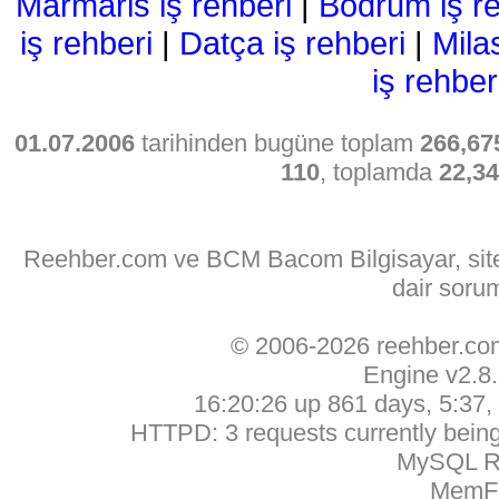
Marmaris iş rehberi
|
Bodrum iş re
iş rehberi
|
Datça iş rehberi
|
Mila
iş rehber
01.07.2006
tarihinden bugüne toplam
266,67
110
, toplamda
22,3
Reehber.com ve BCM Bacom Bilgisayar, sitede
dair soru
© 2006-2026 reehber.c
Engine v2.8
16:20:26 up 861 days, 5:37, 
HTTPD: 3 requests currently being 
MySQL Ru
MemFr