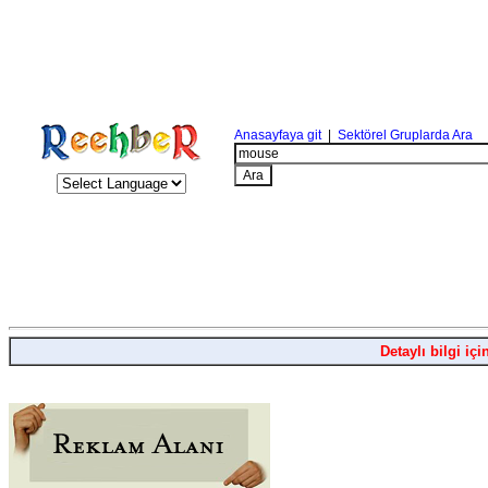
Anasayfaya git
|
Sektörel Gruplarda Ara
Detaylı bilgi içi