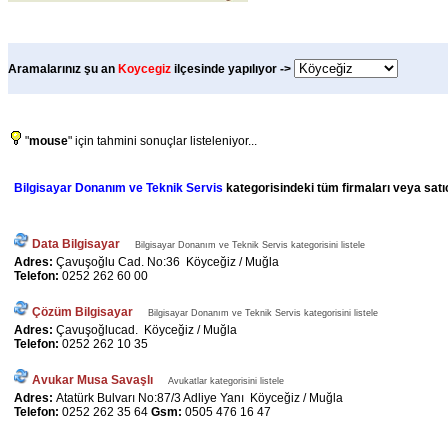
Aramalarınız şu an
Koycegiz
ilçesinde yapılıyor ->
"
mouse
" için tahmini sonuçlar listeleniyor...
Bilgisayar Donanım ve Teknik Servis
kategorisindeki tüm firmaları veya satıc
Data Bilgisayar
Bilgisayar Donanım ve Teknik Servis kategorisini listele
Adres:
Çavuşoğlu Cad. No:36 Köyceğiz / Muğla
Telefon:
0252 262 60 00
Çözüm Bilgisayar
Bilgisayar Donanım ve Teknik Servis kategorisini listele
Adres:
Çavuşoğlucad. Köyceğiz / Muğla
Telefon:
0252 262 10 35
Avukar Musa Savaşlı
Avukatlar kategorisini listele
Adres:
Atatürk Bulvarı No:87/3 Adliye Yanı Köyceğiz / Muğla
Telefon:
0252 262 35 64
Gsm:
0505 476 16 47