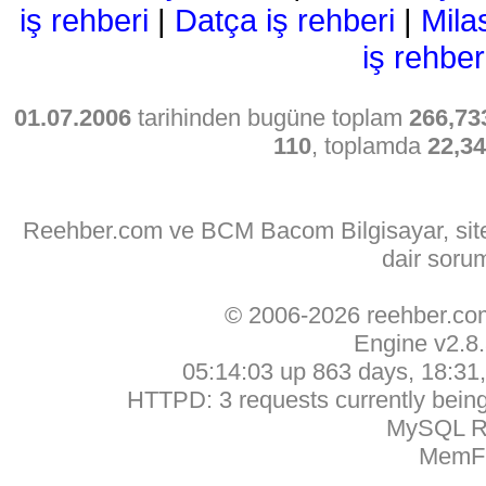
iş rehberi
|
Datça iş rehberi
|
Mila
iş rehber
01.07.2006
tarihinden bugüne toplam
266,73
110
, toplamda
22,3
Reehber.com ve BCM Bacom Bilgisayar, sitede
dair soru
© 2006-2026 reehber.c
Engine v2.8
05:14:03 up 863 days, 18:31, 
HTTPD: 3 requests currently being 
MySQL Ru
MemFr