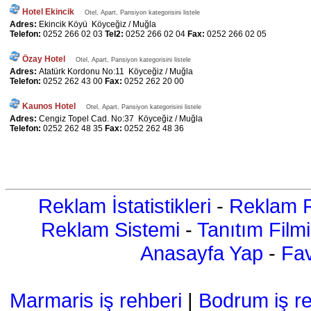
Hotel Ekincik
Otel, Apart, Pansiyon kategorisini listele
Adres:
Ekincik Köyü Köyceğiz / Muğla
Telefon:
0252 266 02 03
Tel2:
0252 266 02 04
Fax:
0252 266 02 05
Özay Hotel
Otel, Apart, Pansiyon kategorisini listele
Adres:
Atatürk Kordonu No:11 Köyceğiz / Muğla
Telefon:
0252 262 43 00
Fax:
0252 262 20 00
Kaunos Hotel
Otel, Apart, Pansiyon kategorisini listele
Adres:
Cengiz Topel Cad. No:37 Köyceğiz / Muğla
Telefon:
0252 262 48 35
Fax:
0252 262 48 36
Reklam İstatistikleri
-
Reklam R
Reklam Sistemi
-
Tanıtım Filmi
Anasayfa Yap
-
Fav
Marmaris iş rehberi
|
Bodrum iş re