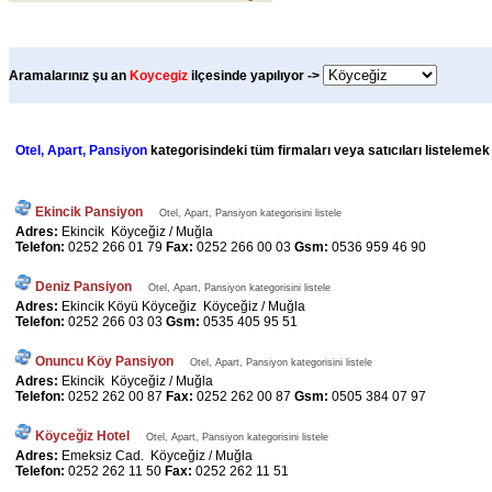
Aramalarınız şu an
Koycegiz
ilçesinde yapılıyor ->
Otel, Apart, Pansiyon
kategorisindeki tüm firmaları veya satıcıları listelemek
Ekincik Pansiyon
Otel, Apart, Pansiyon kategorisini listele
Adres:
Ekincik Köyceğiz / Muğla
Telefon:
0252 266 01 79
Fax:
0252 266 00 03
Gsm:
0536 959 46 90
Deniz Pansiyon
Otel, Apart, Pansiyon kategorisini listele
Adres:
Ekincik Köyü Köyceğiz Köyceğiz / Muğla
Telefon:
0252 266 03 03
Gsm:
0535 405 95 51
Onuncu Köy Pansiyon
Otel, Apart, Pansiyon kategorisini listele
Adres:
Ekincik Köyceğiz / Muğla
Telefon:
0252 262 00 87
Fax:
0252 262 00 87
Gsm:
0505 384 07 97
Köyceğiz Hotel
Otel, Apart, Pansiyon kategorisini listele
Adres:
Emeksiz Cad. Köyceğiz / Muğla
Telefon:
0252 262 11 50
Fax:
0252 262 11 51