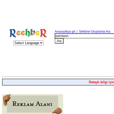
Anasayfaya git
|
Sektörel Gruplarda Ara
Detaylı bilgi içi