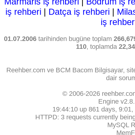
Marmaris iş rehberi
|
Bodrum iş re
iş rehberi
|
Datça iş rehberi
|
Mila
iş rehber
01.07.2006
tarihinden bugüne toplam
266,67
110
, toplamda
22,3
Reehber.com ve BCM Bacom Bilgisayar, sitede
dair soru
© 2006-2026 reehber.c
Engine v2.8
19:44:10 up 861 days, 9:01, 
HTTPD: 3 requests currently being 
MySQL Ru
MemFr