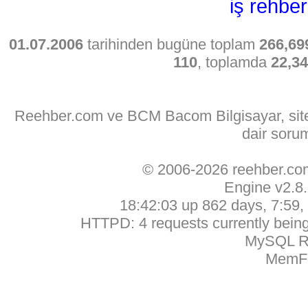
iş rehber
01.07.2006
tarihinden bugüne toplam
266,69
110
, toplamda
22,3
Reehber.com ve BCM Bacom Bilgisayar, sitede
dair soru
© 2006-2026 reehber.c
Engine v2.8
18:42:03 up 862 days, 7:59, 
HTTPD: 4 requests currently being 
MySQL Ru
MemFr