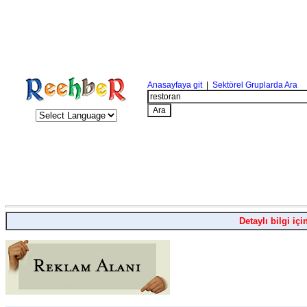
Anasayfaya git
|
Sektörel Gruplarda Ara
Detaylı bilgi içi