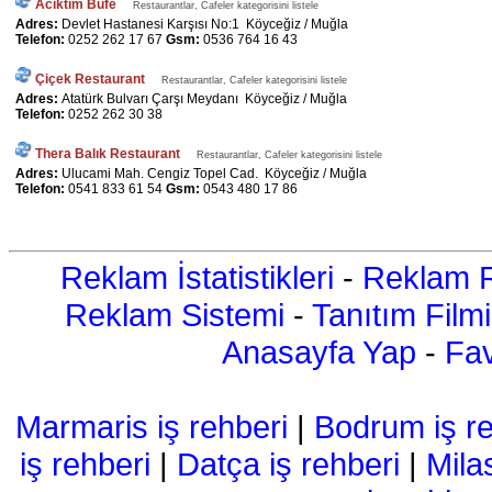
Acıktım Büfe
Restaurantlar, Cafeler kategorisini listele
Adres:
Devlet Hastanesi Karşısı No:1 Köyceğiz / Muğla
Telefon:
0252 262 17 67
Gsm:
0536 764 16 43
Çiçek Restaurant
Restaurantlar, Cafeler kategorisini listele
Adres:
Atatürk Bulvarı Çarşı Meydanı Köyceğiz / Muğla
Telefon:
0252 262 30 38
Thera Balık Restaurant
Restaurantlar, Cafeler kategorisini listele
Adres:
Ulucami Mah. Cengiz Topel Cad. Köyceğiz / Muğla
Telefon:
0541 833 61 54
Gsm:
0543 480 17 86
Reklam İstatistikleri
-
Reklam R
Reklam Sistemi
-
Tanıtım Filmi
Anasayfa Yap
-
Fav
Marmaris iş rehberi
|
Bodrum iş re
iş rehberi
|
Datça iş rehberi
|
Mila