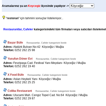
Aramalarınız şu an
Koycegiz
ilçesinde yapılıyor ->
"
restoran
" için tahmini sonuçlar listeleniyor...
Restaurantlar, Cafeler
kategorisindeki tüm firmaları veya satıcıları listeleme
Başar Büfe
Restaurantlar, Cafeler kategorisini listele
Adres:
Atatürk Bulvarı No:42 Köyceğiz / Muğla
Telefon:
0252 262 25 98
Yusufun Döner Evi
Restaurantlar, Cafeler kategorisini listele
Adres:
Fevzipaşa Cad. Festival Yanı Meydanı Köyceğiz / Muğla
Telefon:
0252 262 19 40
X Food Büfe
Restaurantlar, Cafeler kategorisini listele
Adres:
Aslan Heykeli Yanı Köyceğiz / Muğla
Telefon:
0252 262 25 25
Coliba Restaurant
Restaurantlar, Cafeler kategorisini listele
Adres:
Ulucami Mah. Cengiz Topel Cad. No:64 Köyceğiz / Muğla
Telefon:
0252 262 29 87