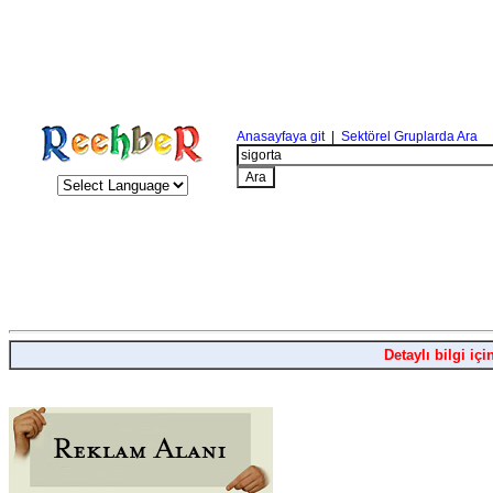
Anasayfaya git
|
Sektörel Gruplarda Ara
Detaylı bilgi içi