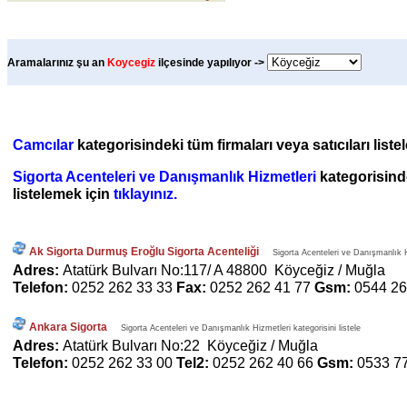
Aramalarınız şu an
Koycegiz
ilçesinde yapılıyor ->
Camcılar
kategorisindeki tüm firmaları veya satıcıları list
Sigorta Acenteleri ve Danışmanlık Hizmetleri
kategorisinde
listelemek için
tıklayınız.
Ak Sigorta Durmuş Eroğlu Sigorta Acenteliği
Sigorta Acenteleri ve Danışmanlık Hi
Adres:
Atatürk Bulvarı No:117/ A 48800 Köyceğiz / Muğla
Telefon:
0252 262 33 33
Fax:
0252 262 41 77
Gsm:
0544 26
Ankara Sigorta
Sigorta Acenteleri ve Danışmanlık Hizmetleri kategorisini listele
Adres:
Atatürk Bulvarı No:22 Köyceğiz / Muğla
Telefon:
0252 262 33 00
Tel2:
0252 262 40 66
Gsm:
0533 7