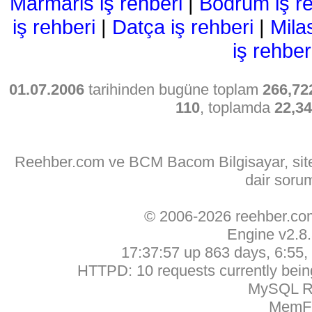
Marmaris iş rehberi
|
Bodrum iş re
iş rehberi
|
Datça iş rehberi
|
Mila
iş rehber
01.07.2006
tarihinden bugüne toplam
266,72
110
, toplamda
22,3
Reehber.com ve BCM Bacom Bilgisayar, sitede
dair soru
© 2006-2026 reehber.c
Engine v2.8
17:37:57 up 863 days, 6:55, 
HTTPD: 10 requests currently being
MySQL Ru
MemFr