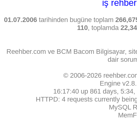
iş rehber
01.07.2006
tarihinden bugüne toplam
266,67
110
, toplamda
22,3
Reehber.com ve BCM Bacom Bilgisayar, sitede
dair soru
© 2006-2026 reehber.c
Engine v2.8
16:17:40 up 861 days, 5:34, 
HTTPD: 4 requests currently being 
MySQL Ru
MemFr