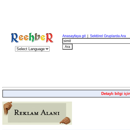
Anasayfaya git
|
Sektörel Gruplarda Ara
Detaylı bilgi içi