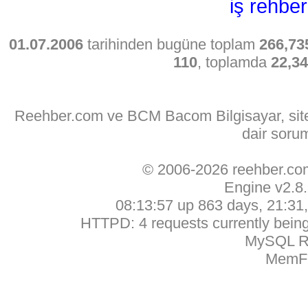
iş rehber
01.07.2006
tarihinden bugüne toplam
266,73
110
, toplamda
22,3
Reehber.com ve BCM Bacom Bilgisayar, sitede
dair soru
© 2006-2026 reehber.c
Engine v2.8
08:13:57 up 863 days, 21:31, 
HTTPD: 4 requests currently being 
MySQL Ru
MemFr