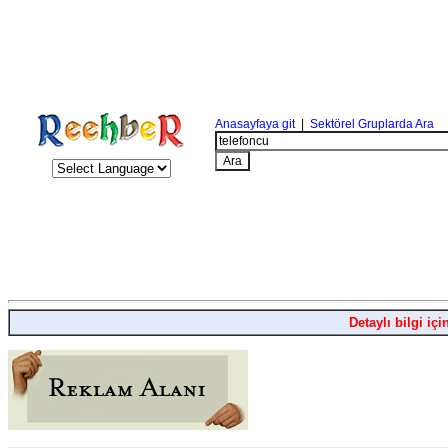
Anasayfaya git
|
Sektörel Gruplarda Ara
Detaylı bilgi içi