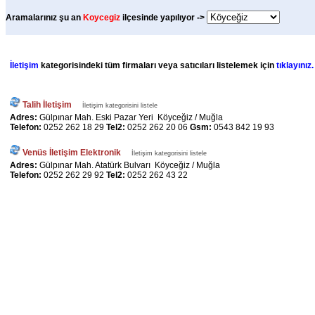
Aramalarınız şu an
Koycegiz
ilçesinde yapılıyor ->
İletişim
kategorisindeki tüm firmaları veya satıcıları listelemek için
tıklayınız.
Talih İletişim
İletişim kategorisini listele
Adres:
Gülpınar Mah. Eski Pazar Yeri Köyceğiz / Muğla
Telefon:
0252 262 18 29
Tel2:
0252 262 20 06
Gsm:
0543 842 19 93
Venüs İletişim Elektronik
İletişim kategorisini listele
Adres:
Gülpınar Mah. Atatürk Bulvarı Köyceğiz / Muğla
Telefon:
0252 262 29 92
Tel2:
0252 262 43 22