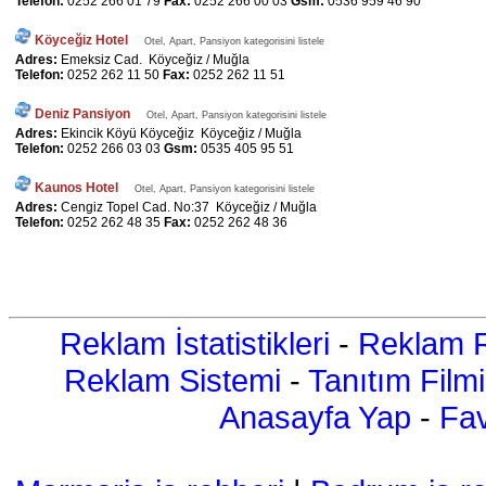
Telefon:
0252 266 01 79
Fax:
0252 266 00 03
Gsm:
0536 959 46 90
Köyceğiz Hotel
Otel, Apart, Pansiyon kategorisini listele
Adres:
Emeksiz Cad. Köyceğiz / Muğla
Telefon:
0252 262 11 50
Fax:
0252 262 11 51
Deniz Pansiyon
Otel, Apart, Pansiyon kategorisini listele
Adres:
Ekincik Köyü Köyceğiz Köyceğiz / Muğla
Telefon:
0252 266 03 03
Gsm:
0535 405 95 51
Kaunos Hotel
Otel, Apart, Pansiyon kategorisini listele
Adres:
Cengiz Topel Cad. No:37 Köyceğiz / Muğla
Telefon:
0252 262 48 35
Fax:
0252 262 48 36
Reklam İstatistikleri
-
Reklam R
Reklam Sistemi
-
Tanıtım Filmi
Anasayfa Yap
-
Fav