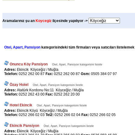
Aramalarınız şu an
Koycegiz
ilçesinde yapılıyor ->
Otel, Apart, Pansiyon
kategorisindeki tüm firmaları veya satıcıları listelemek
Onuncu Köy Pansiyon
Otel, Apart, Pansiyon kategorisini listele
Adres:
Ekincik Köyceğiz / Muğla
Telefon:
0252 262 00 87
Fax:
0252 262 00 87
Gsm:
0505 384 07 97
Özay Hotel
Otel, Apart, Pansiyon kategorisini listele
Adres:
Atatürk Kordonu No:11 Köyceğiz / Muğla
Telefon:
0252 262 43 00
Fax:
0252 262 20 00
Hotel Ekincik
Otel, Apart, Pansiyon kategorisini listele
Adres:
Ekincik Köyü Köyceğiz / Muğla
Telefon:
0252 266 02 03
Tel2:
0252 266 02 04
Fax:
0252 266 02 05
Ekincik Pansiyon
Otel, Apart, Pansiyon kategorisini listele
Adres:
Ekincik Köyceğiz / Muğla