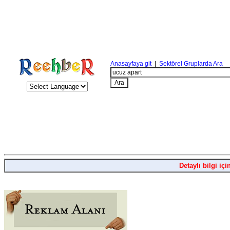
Anasayfaya git
|
Sektörel Gruplarda Ara
Detaylı bilgi içi