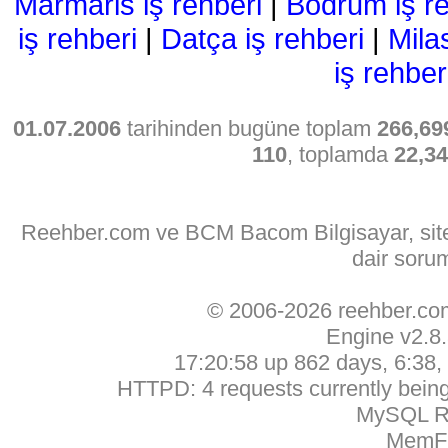
Marmaris iş rehberi
|
Bodrum iş re
iş rehberi
|
Datça iş rehberi
|
Mila
iş rehber
01.07.2006
tarihinden bugüne toplam
266,69
110
, toplamda
22,3
Reehber.com ve BCM Bacom Bilgisayar, sitede
dair soru
© 2006-2026 reehber.c
Engine v2.8
17:20:58 up 862 days, 6:38, 
HTTPD: 4 requests currently being 
MySQL Ru
MemFr