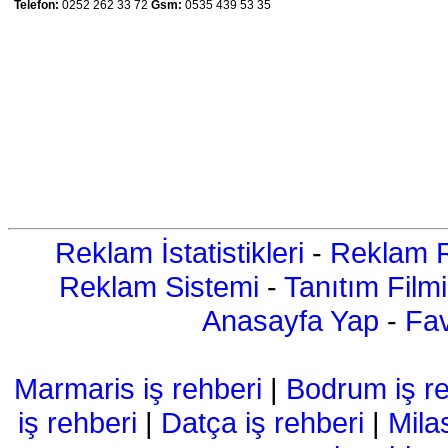
Telefon:
0252 262 33 72
Gsm:
0535 439 53 35
Reklam İstatistikleri
-
Reklam R
Reklam Sistemi
-
Tanıtım Filmi
Anasayfa Yap
-
Fav
Marmaris iş rehberi
|
Bodrum iş re
iş rehberi
|
Datça iş rehberi
|
Mila