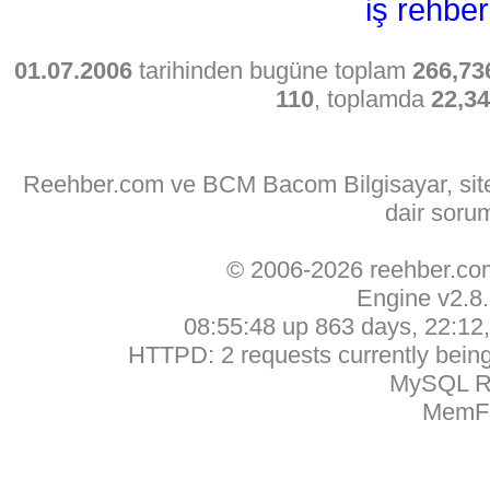
iş rehber
01.07.2006
tarihinden bugüne toplam
266,73
110
, toplamda
22,3
Reehber.com ve BCM Bacom Bilgisayar, sitede
dair soru
© 2006-2026 reehber.c
Engine v2.8
08:55:48 up 863 days, 22:12, 
HTTPD: 2 requests currently being 
MySQL Ru
MemFr