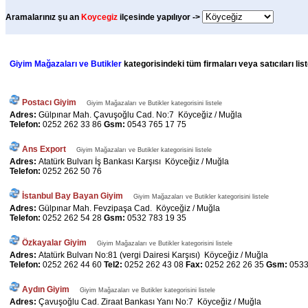
Aramalarınız şu an
Koycegiz
ilçesinde yapılıyor ->
Giyim Mağazaları ve Butikler
kategorisindeki tüm firmaları veya satıcıları li
Postacı Giyim
Giyim Mağazaları ve Butikler kategorisini listele
Adres:
Gülpınar Mah. Çavuşoğlu Cad. No:7 Köyceğiz / Muğla
Telefon:
0252 262 33 86
Gsm:
0543 765 17 75
Ans Export
Giyim Mağazaları ve Butikler kategorisini listele
Adres:
Atatürk Bulvarı İş Bankası Karşısı Köyceğiz / Muğla
Telefon:
0252 262 50 76
İstanbul Bay Bayan Giyim
Giyim Mağazaları ve Butikler kategorisini listele
Adres:
Gülpınar Mah. Fevzipaşa Cad. Köyceğiz / Muğla
Telefon:
0252 262 54 28
Gsm:
0532 783 19 35
Özkayalar Giyim
Giyim Mağazaları ve Butikler kategorisini listele
Adres:
Atatürk Bulvarı No:81 (vergi Dairesi Karşısı) Köyceğiz / Muğla
Telefon:
0252 262 44 60
Tel2:
0252 262 43 08
Fax:
0252 262 26 35
Gsm:
0533
Aydın Giyim
Giyim Mağazaları ve Butikler kategorisini listele
Adres:
Çavuşoğlu Cad. Ziraat Bankası Yanı No:7 Köyceğiz / Muğla