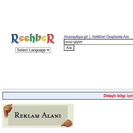
Anasayfaya git
|
Sektörel Gruplarda Ara
Detaylı bilgi içi