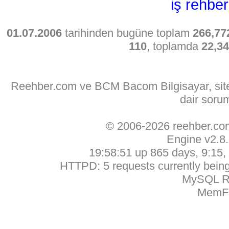
iş rehber
01.07.2006
tarihinden bugüne toplam
266,77
110
, toplamda
22,3
Reehber.com ve BCM Bacom Bilgisayar, sitede
dair soru
© 2006-2026 reehber.c
Engine v2.8
19:58:51 up 865 days, 9:15, 
HTTPD: 5 requests currently being 
MySQL Ru
MemFr