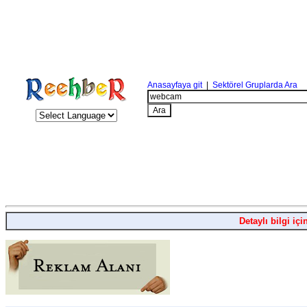
Anasayfaya git
|
Sektörel Gruplarda Ara
Detaylı bilgi içi