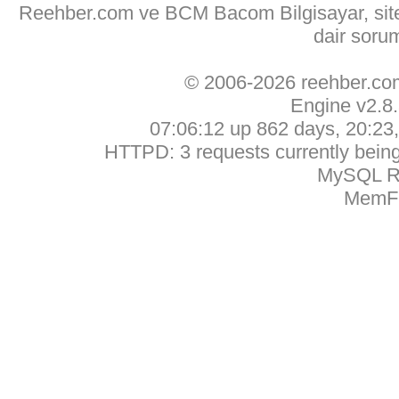
Reehber.com ve BCM Bacom Bilgisayar, sitede
dair soru
© 2006-2026 reehber.c
Engine v2.8
07:06:12 up 862 days, 20:23, 
HTTPD: 3 requests currently being 
MySQL Ru
MemFr