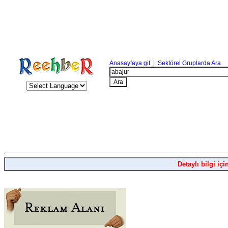
Anasayfaya git
|
Sektörel Gruplarda Ara
Detaylı bilgi içi