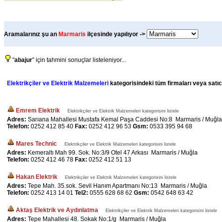
Aramalarınız şu an
Marmaris
ilçesinde yapılıyor ->
"
abajur
" için tahmini sonuçlar listeleniyor...
Elektrikçiler ve Elektrik Malzemeleri
kategorisindeki tüm firmaları veya satıcı
Emrem Elektrik
Elektrikçiler ve Elektrik Malzemeleri kategorisini listele
Adres:
Sarıana Mahallesi Mustafa Kemal Paşa Caddesi No:8 Marmaris / Muğla
Telefon:
0252 412 85 40
Fax:
0252 412 96 53
Gsm:
0533 395 94 68
Mares Technic
Elektrikçiler ve Elektrik Malzemeleri kategorisini listele
Adres:
Kemeraltı Mah 99. Sok. No:3/9 Otel 47 Arkası Marmaris / Muğla
Telefon:
0252 412 46 78
Fax:
0252 412 51 13
Hakan Elektrik
Elektrikçiler ve Elektrik Malzemeleri kategorisini listele
Adres:
Tepe Mah. 35.sok. Sevil Hanım Apartmanı No:13 Marmaris / Muğla
Telefon:
0252 413 14 01
Tel2:
0555 628 68 62
Gsm:
0542 648 63 42
Aktaş Elektrik ve Aydınlatma
Elektrikçiler ve Elektrik Malzemeleri kategorisini listele
Adres:
Tepe Mahallesi 48. Sokak No:1/g Marmaris / Muğla