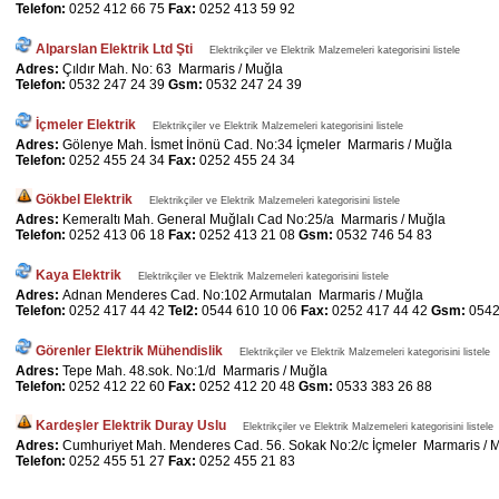
Telefon:
0252 412 66 75
Fax:
0252 413 59 92
Alparslan Elektrik Ltd Şti
Elektrikçiler ve Elektrik Malzemeleri kategorisini listele
Adres:
Çıldır Mah. No: 63 Marmaris / Muğla
Telefon:
0532 247 24 39
Gsm:
0532 247 24 39
İçmeler Elektrik
Elektrikçiler ve Elektrik Malzemeleri kategorisini listele
Adres:
Gölenye Mah. İsmet İnönü Cad. No:34 İçmeler Marmaris / Muğla
Telefon:
0252 455 24 34
Fax:
0252 455 24 34
Gökbel Elektrik
Elektrikçiler ve Elektrik Malzemeleri kategorisini listele
Adres:
Kemeraltı Mah. General Muğlalı Cad No:25/a Marmaris / Muğla
Telefon:
0252 413 06 18
Fax:
0252 413 21 08
Gsm:
0532 746 54 83
Kaya Elektrik
Elektrikçiler ve Elektrik Malzemeleri kategorisini listele
Adres:
Adnan Menderes Cad. No:102 Armutalan Marmaris / Muğla
Telefon:
0252 417 44 42
Tel2:
0544 610 10 06
Fax:
0252 417 44 42
Gsm:
0542
Görenler Elektrik Mühendislik
Elektrikçiler ve Elektrik Malzemeleri kategorisini listele
Adres:
Tepe Mah. 48.sok. No:1/d Marmaris / Muğla
Telefon:
0252 412 22 60
Fax:
0252 412 20 48
Gsm:
0533 383 26 88
Kardeşler Elektrik Duray Uslu
Elektrikçiler ve Elektrik Malzemeleri kategorisini listele
Adres:
Cumhuriyet Mah. Menderes Cad. 56. Sokak No:2/c İçmeler Marmaris / 
Telefon:
0252 455 51 27
Fax:
0252 455 21 83