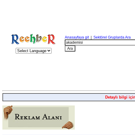
Anasayfaya git
|
Sektörel Gruplarda Ara
Detaylı bilgi içi