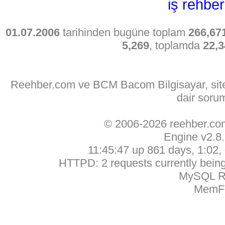
iş rehber
01.07.2006
tarihinden bugüne toplam
266,67
5,269
, toplamda
22,3
Reehber.com ve BCM Bacom Bilgisayar, sitede
dair soru
© 2006-2026 reehber.c
Engine v2.8
11:45:47 up 861 days, 1:02, 
HTTPD: 2 requests currently being 
MySQL Ru
MemFr