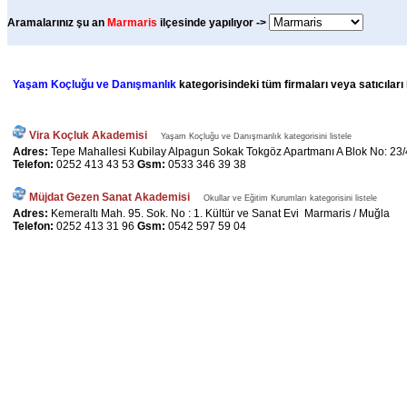
Aramalarınız şu an
Marmaris
ilçesinde yapılıyor ->
Yaşam Koçluğu ve Danışmanlık
kategorisindeki tüm firmaları veya satıcıları
Vira Koçluk Akademisi
Yaşam Koçluğu ve Danışmanlık kategorisini listele
Adres:
Tepe Mahallesi Kubilay Alpagun Sokak Tokgöz Apartmanı A Blok No: 23
Telefon:
0252 413 43 53
Gsm:
0533 346 39 38
Müjdat Gezen Sanat Akademisi
Okullar ve Eğitim Kurumları kategorisini listele
Adres:
Kemeraltı Mah. 95. Sok. No : 1. Kültür ve Sanat Evi Marmaris / Muğla
Telefon:
0252 413 31 96
Gsm:
0542 597 59 04