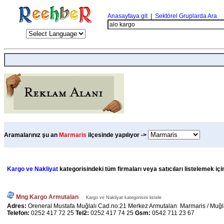
Anasayfaya git
|
Sektörel Gruplarda Ara
Aramalarınız şu an
Marmaris
ilçesinde yapılıyor ->
Kargo ve Nakliyat
kategorisindeki tüm firmaları veya satıcıları listelemek iç
Mng Kargo Armutalan
Kargo ve Nakliyat kategorisini listele
Adres:
Oreneral Mustafa Muğlalı Cad.no:21 Merkez Armutalan Marmaris / Muğ
Telefon:
0252 417 72 25
Tel2:
0252 417 74 25
Gsm:
0542 711 23 67