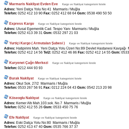
Marmaris Nakliyat Evden Eve
Kargo ve Nakliyat kategorisini listele
Adres:
Yeni Datça Yolu No:41 Marmaris / Muğla
Telefon:
0252 412 10 90
Fax:
0252 412 68 64
Gsm:
0538 490 50 50
Express Kargo
Kargo ve Nakliyat kategorisini listele
Adres:
Ulusal Egemenlik Cad. Tespo Yanı Marmaris / Muğla
Telefon:
0252 413 39 31
Gsm:
0532 297 21 03
Yurtiçi Kargo ( Armutalan Şubesi )
Kargo ve Nakliyat kategorisini listele
Adres:
Hatipirimi Mah. Yeni Datça Yolu Üzeri No:89 Devlet Hastanesi Kavşağı 
Telefon:
0252 412 14 56
Tel2:
0252 412 46 86
Fax:
0252 412 14 55
Gsm:
0533
Kuryenet Çağrı Merkezi
Kargo ve Nakliyat kategorisini listele
Telefon:
0212 444 93 93
Burak Nakliyat
Kargo ve Nakliyat kategorisini listele
Adres:
Okul Sok. 27/2 Marmaris / Muğla
Telefon:
0533 267 56 91
Fax:
0212 224 04 43
Gsm:
0542 213 20 98
Köseoglu Naklıyat
Kargo ve Nakliyat kategorisini listele
Adres:
Kemer Altı Mah.103.sok. No.7 Marmaris / Muğla
Telefon:
0252 412 55 26
Gsm:
0533 450 75 76
Efe Nakliyat
Kargo ve Nakliyat kategorisini listele
Adres:
Eski Datça Yolu No:80 Marmaris / Muğla
Telefon:
0252 413 47 40
Gsm:
0535 766 37 37