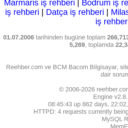
Marmaris iş rehberi
|
Bodrum iş re
iş rehberi
|
Datça iş rehberi
|
Mila
iş rehber
01.07.2006
tarihinden bugüne toplam
266,71
5,269
, toplamda
22,3
Reehber.com ve BCM Bacom Bilgisayar, sitede
dair soru
© 2006-2026 reehber.c
Engine v2.8
08:45:43 up 862 days, 22:02, 
HTTPD: 4 requests currently being 
MySQL Ru
MemFr