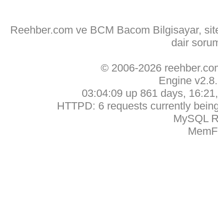
Reehber.com ve BCM Bacom Bilgisayar, sitede
dair soru
© 2006-2026 reehber.c
Engine v2.8
03:04:09 up 861 days, 16:21, 
HTTPD: 6 requests currently being 
MySQL Ru
MemFr