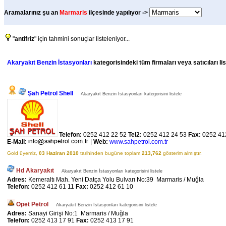
Aramalarınız şu an
Marmaris
ilçesinde yapılıyor ->
"
antifriz
" için tahmini sonuçlar listeleniyor...
Akaryakıt Benzin İstasyonları
kategorisindeki tüm firmaları veya satıcıları li
Şah Petrol Shell
Akaryakıt Benzin İstasyonları kategorisini listele
Telefon:
0252 412 22 52
Tel2:
0252 412 24 53
Fax:
0252 41
E-Mail:
|
Web:
www.sahpetrol.com.tr
Gold üyemiz,
03 Haziran 2010
tarihinden bugüne toplam
213,762
gösterim almıştır.
Hd Akaryakıt
Akaryakıt Benzin İstasyonları kategorisini listele
Adres:
Kemeraltı Mah. Yeni Datça Yolu Bulvarı No:39 Marmaris / Muğla
Telefon:
0252 412 61 11
Fax:
0252 412 61 10
Opet Petrol
Akaryakıt Benzin İstasyonları kategorisini listele
Adres:
Sanayi Girişi No:1 Marmaris / Muğla
Telefon:
0252 413 17 91
Fax:
0252 413 17 91