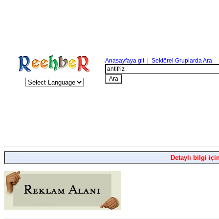
Anasayfaya git
|
Sektörel Gruplarda Ara
Detaylı bilgi içi