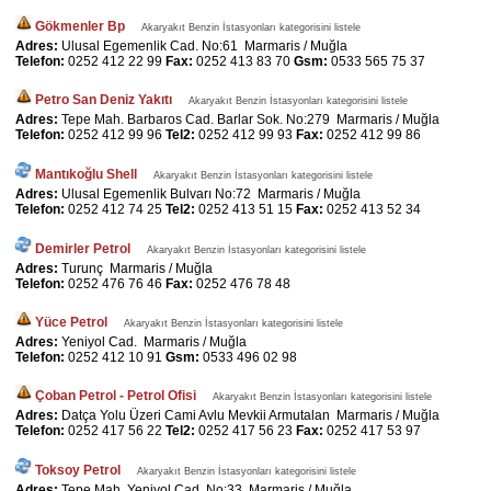
Gökmenler Bp
Akaryakıt Benzin İstasyonları kategorisini listele
Adres:
Ulusal Egemenlik Cad. No:61 Marmaris / Muğla
Telefon:
0252 412 22 99
Fax:
0252 413 83 70
Gsm:
0533 565 75 37
Petro San Deniz Yakıtı
Akaryakıt Benzin İstasyonları kategorisini listele
Adres:
Tepe Mah. Barbaros Cad. Barlar Sok. No:279 Marmaris / Muğla
Telefon:
0252 412 99 96
Tel2:
0252 412 99 93
Fax:
0252 412 99 86
Mantıkoğlu Shell
Akaryakıt Benzin İstasyonları kategorisini listele
Adres:
Ulusal Egemenlik Bulvarı No:72 Marmaris / Muğla
Telefon:
0252 412 74 25
Tel2:
0252 413 51 15
Fax:
0252 413 52 34
Demirler Petrol
Akaryakıt Benzin İstasyonları kategorisini listele
Adres:
Turunç Marmaris / Muğla
Telefon:
0252 476 76 46
Fax:
0252 476 78 48
Yüce Petrol
Akaryakıt Benzin İstasyonları kategorisini listele
Adres:
Yeniyol Cad. Marmaris / Muğla
Telefon:
0252 412 10 91
Gsm:
0533 496 02 98
Çoban Petrol - Petrol Ofisi
Akaryakıt Benzin İstasyonları kategorisini listele
Adres:
Datça Yolu Üzeri Cami Avlu Mevkii Armutalan Marmaris / Muğla
Telefon:
0252 417 56 22
Tel2:
0252 417 56 23
Fax:
0252 417 53 97
Toksoy Petrol
Akaryakıt Benzin İstasyonları kategorisini listele
Adres:
Tepe Mah. Yeniyol Cad. No:33 Marmaris / Muğla