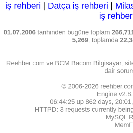
iş rehberi
|
Datça iş rehberi
|
Mila
iş rehber
01.07.2006
tarihinden bugüne toplam
266,71
5,269
, toplamda
22,3
Reehber.com ve BCM Bacom Bilgisayar, sitede
dair soru
© 2006-2026 reehber.c
Engine v2.8
06:44:25 up 862 days, 20:01, 
HTTPD: 3 requests currently being 
MySQL Ru
MemFr