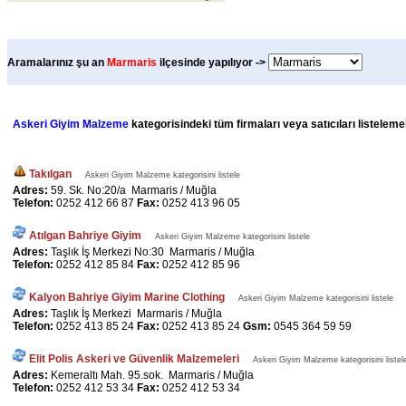
Aramalarınız şu an
Marmaris
ilçesinde yapılıyor ->
Askeri Giyim Malzeme
kategorisindeki tüm firmaları veya satıcıları listeleme
Takılgan
Askeri Giyim Malzeme kategorisini listele
Adres:
59. Sk. No:20/a Marmaris / Muğla
Telefon:
0252 412 66 87
Fax:
0252 413 96 05
Atılgan Bahriye Giyim
Askeri Giyim Malzeme kategorisini listele
Adres:
Taşlık İş Merkezi No:30 Marmaris / Muğla
Telefon:
0252 412 85 84
Fax:
0252 412 85 96
Kalyon Bahriye Giyim Marine Clothing
Askeri Giyim Malzeme kategorisini listele
Adres:
Taşlık İş Merkezi Marmaris / Muğla
Telefon:
0252 413 85 24
Fax:
0252 413 85 24
Gsm:
0545 364 59 59
Elit Polis Askeri ve Güvenlik Malzemeleri
Askeri Giyim Malzeme kategorisini listel
Adres:
Kemeraltı Mah. 95.sok. Marmaris / Muğla
Telefon:
0252 412 53 34
Fax:
0252 412 53 34