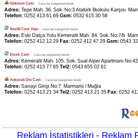
Gökmen Cam
Camcılar kategorisini listele
Adres:
Tepe Mah. 36. Sok. No:3 Atatürk İlkokulu Karşısı Mar
Telefon:
0252 413 61 69
Gsm:
0532 615 30 58
Nazilli Cam Yapı
Camcılar kategorisini listele
Adres:
Eski Datça Yolu Kemeraltı Mah. 84. Sok. No:7/b Marm
Telefon:
0252 412 12 29
Fax:
0252 412 47 29
Gsm:
0543 32
Emek Cam
Camcılar kategorisini listele
Adres:
Kemeraltı Mah. 105. Sok. Suat Alper Apartmanı No:4
Telefon:
0252 413 77 65
Tel2:
0543 655 02 61
Ankaralı Oto Cam
Camcılar kategorisini listele
Adres:
Sanayi Girişi No:7 Marmaris / Muğla
Telefon:
0252 413 21 34
Tel2:
0252 413 21 35
Fax:
0252 41
Reklam İstatistikleri
-
Reklam R