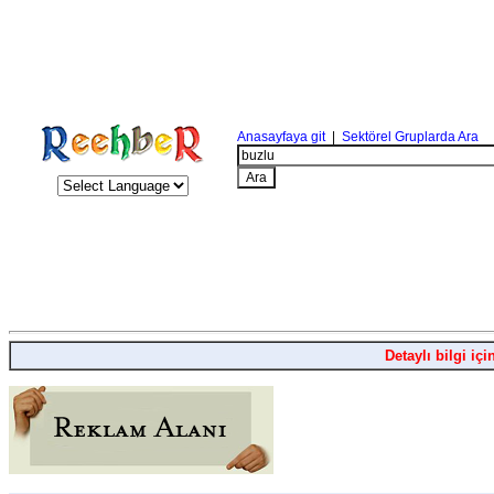
Anasayfaya git
|
Sektörel Gruplarda Ara
Detaylı bilgi içi