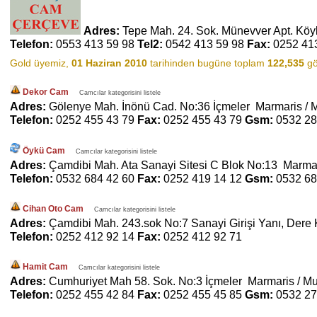
Adres:
Tepe Mah. 24. Sok. Münevver Apt. Köy
Telefon:
0553 413 59 98
Tel2:
0542 413 59 98
Fax:
0252 41
Gold üyemiz,
01 Haziran 2010
tarihinden bugüne toplam
122,535
gö
Dekor Cam
Camcılar kategorisini listele
Adres:
Gölenye Mah. İnönü Cad. No:36 İçmeler Marmaris / 
Telefon:
0252 455 43 79
Fax:
0252 455 43 79
Gsm:
0532 28
Öykü Cam
Camcılar kategorisini listele
Adres:
Çamdibi Mah. Ata Sanayi Sitesi C Blok No:13 Marmar
Telefon:
0532 684 42 60
Fax:
0252 419 14 12
Gsm:
0532 68
Cihan Oto Cam
Camcılar kategorisini listele
Adres:
Çamdibi Mah. 243.sok No:7 Sanayi Girişi Yanı, Dere
Telefon:
0252 412 92 14
Fax:
0252 412 92 71
Hamit Cam
Camcılar kategorisini listele
Adres:
Cumhuriyet Mah 58. Sok. No:3 İçmeler Marmaris / M
Telefon:
0252 455 42 84
Fax:
0252 455 45 85
Gsm:
0532 27