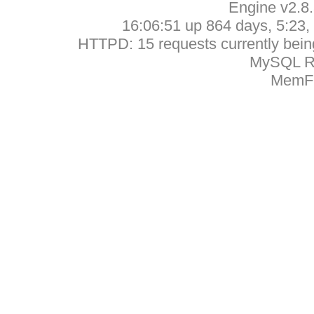
Engine v2.8
16:06:51 up 864 days, 5:23, 
HTTPD: 15 requests currently being
MySQL Ru
MemFr