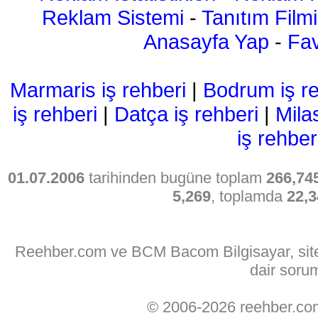
Reklam Sistemi
-
Tanıtım Filmi
Anasayfa Yap
-
Fav
Marmaris iş rehberi
|
Bodrum iş re
iş rehberi
|
Datça iş rehberi
|
Mila
iş rehber
01.07.2006
tarihinden bugüne toplam
266,74
5,269
, toplamda
22,3
Reehber.com ve BCM Bacom Bilgisayar, sitede
dair soru
© 2006-2026 reehber.c