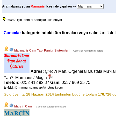
Aramalarınız şu an
Marmaris
ilçesinde yapılıyor ->
"
buzlu
" için tahmini sonuçlar listeleniyor...
Camcılar
kategorisindeki tüm firmaları veya satıcıları list
Marmaris Cam Yapi Panjur Sistemleri
Camcılar kategorisini listele
Adres:
Ç?ld?r Mah. Orgeneral Mustafa Mu?lal
Yan? Marmaris / Muğla
Telefon:
0252 412 92 37
Gsm:
0537 969 35 75
E-Mail:
Gold üyemiz,
18 Haziran 2014
tarihinden bugüne toplam
176,726
gö
Marçin Cam
Camcılar kategorisini listele