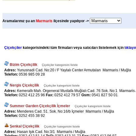
Aramalarınız şu an
Marmaris
ilçesinde yapılıyor ->
Çiçekçiler
kategorisindeki tüm firmaları veya satıcıları listelemek için
tıklayı
Bizim Çiçekçilik
Çiçekçiler kategorisini listele
Adres:
Yunusnadi Cad. No:20 / F Yaylalı Center Armutalan Marmaris / Muğla
Telefon:
0536 985 09 28
Nergis Çiçekçilik
Çiçekçiler kategorisini listele
Adres:
Kemeraltı Mah. Orgeneral Mustafa Muğlalı Cad. 76 Sok. No:1 Marmaris 
Telefon:
0252 412 25 96
Fax:
0252 412 79 57
Gsm:
0541 827 50 01
Summer Garden Çiçekçilik İçmeler
Çiçekçiler kategorisini listele
Adres:
Menderes Cad. 51. Sok. No:16/b İçmeler Marmaris / Muğla
Telefon:
0252 455 38 92
Şenkal Çiçekçilik
Çiçekçiler kategorisini listele
Adres:
Hasan Işık Cad. No:3/1 Marmaris / Muğla