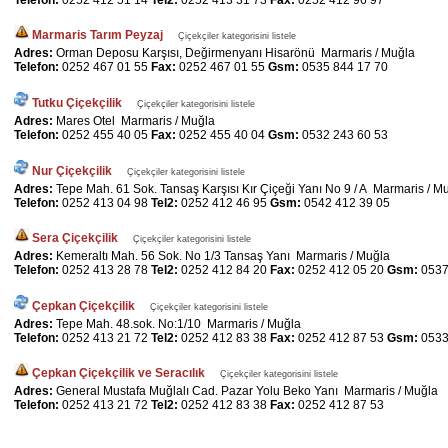
Telefon:
0252 412 51 14
Tel2:
0252 413 31 73
Fax:
0252 412 96 97
Marmaris Tarım Peyzaj
Çiçekçiler kategorisini listele
Adres:
Orman Deposu Karşısı, Değirmenyanı Hisarönü Marmaris / Muğla
Telefon:
0252 467 01 55
Fax:
0252 467 01 55
Gsm:
0535 844 17 70
Tutku Çiçekçilik
Çiçekçiler kategorisini listele
Adres:
Mares Otel Marmaris / Muğla
Telefon:
0252 455 40 05
Fax:
0252 455 40 04
Gsm:
0532 243 60 53
Nur Çiçekçilik
Çiçekçiler kategorisini listele
Adres:
Tepe Mah. 61 Sok. Tansaş Karşısı Kır Çiçeği Yanı No 9 / A Marmaris / M
Telefon:
0252 413 04 98
Tel2:
0252 412 46 95
Gsm:
0542 412 39 05
Sera Çiçekçilik
Çiçekçiler kategorisini listele
Adres:
Kemeraltı Mah. 56 Sok. No 1/3 Tansaş Yanı Marmaris / Muğla
Telefon:
0252 413 28 78
Tel2:
0252 412 84 20
Fax:
0252 412 05 20
Gsm:
0537
Çepkan Çiçekçilik
Çiçekçiler kategorisini listele
Adres:
Tepe Mah. 48.sok. No:1/10 Marmaris / Muğla
Telefon:
0252 413 21 72
Tel2:
0252 412 83 38
Fax:
0252 412 87 53
Gsm:
0533
Çepkan Çiçekçilik ve Seracılık
Çiçekçiler kategorisini listele
Adres:
General Mustafa Muğlalı Cad. Pazar Yolu Beko Yanı Marmaris / Muğla
Telefon:
0252 413 21 72
Tel2:
0252 412 83 38
Fax:
0252 412 87 53