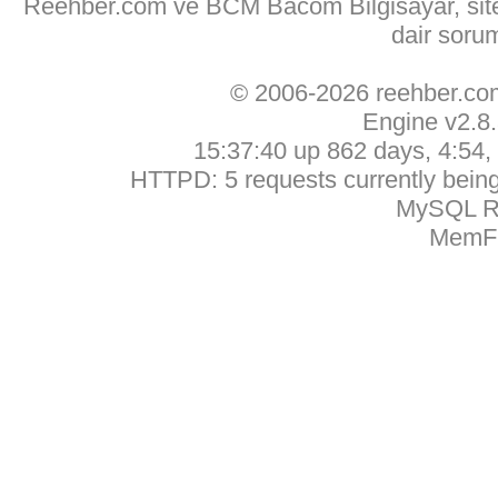
Reehber.com ve BCM Bacom Bilgisayar, sitede
dair soru
© 2006-2026 reehber.c
Engine v2.8
15:37:40 up 862 days, 4:54, 
HTTPD: 5 requests currently being 
MySQL Ru
MemFr