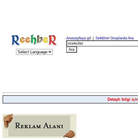
Anasayfaya git
|
Sektörel Gruplarda Ara
Detaylı bilgi içi