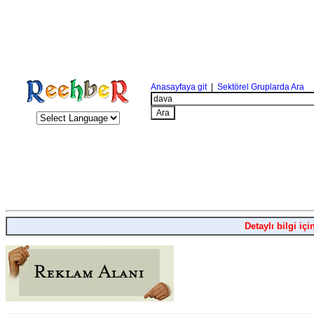
Anasayfaya git
|
Sektörel Gruplarda Ara
Detaylı bilgi içi