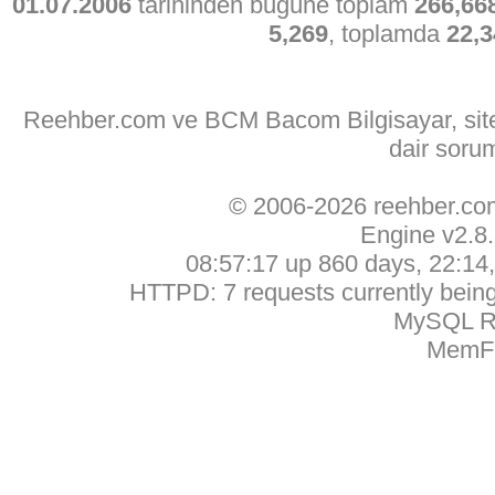
01.07.2006
tarihinden bugüne toplam
266,66
5,269
, toplamda
22,3
Reehber.com ve BCM Bacom Bilgisayar, sitede
dair soru
© 2006-2026 reehber.c
Engine v2.8
08:57:17 up 860 days, 22:14, 
HTTPD: 7 requests currently being 
MySQL Ru
MemFr