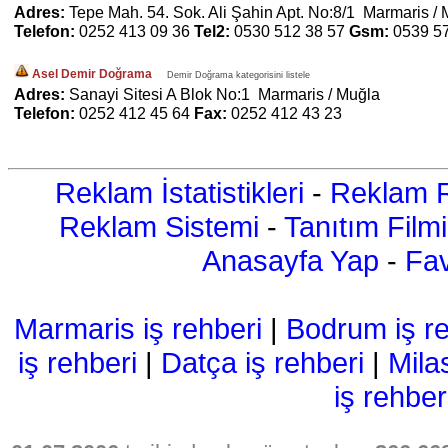
Adres:
Tepe Mah. 54. Sok. Ali Şahin Apt. No:8/1 Marmaris /
Telefon:
0252 413 09 36
Tel2:
0530 512 38 57
Gsm:
0539 5
Asel Demir Doğrama
Demir Doğrama kategorisini listele
Adres:
Sanayi Sitesi A Blok No:1 Marmaris / Muğla
Telefon:
0252 412 45 64
Fax:
0252 412 43 23
Reklam İstatistikleri
-
Reklam R
Reklam Sistemi
-
Tanıtım Filmi
Anasayfa Yap
-
Fav
Marmaris iş rehberi
|
Bodrum iş re
iş rehberi
|
Datça iş rehberi
|
Mila
iş rehber