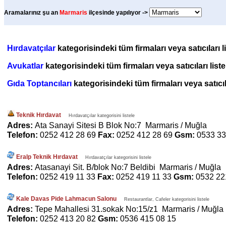
Aramalarınız şu an
Marmaris
ilçesinde yapılıyor ->
Hırdavatçılar
kategorisindeki tüm firmaları veya satıcıları 
Avukatlar
kategorisindeki tüm firmaları veya satıcıları list
Gıda Toptancıları
kategorisindeki tüm firmaları veya satıcıl
Teknik Hırdavat
Hırdavatçılar kategorisini listele
Adres:
Ata Sanayi Sitesi B Blok No:7 Marmaris / Muğla
Telefon:
0252 412 28 69
Fax:
0252 412 28 69
Gsm:
0533 33
Eralp Teknik Hırdavat
Hırdavatçılar kategorisini listele
Adres:
Atasanayi Sit. B/blok No:7 Beldibi Marmaris / Muğla
Telefon:
0252 419 11 33
Fax:
0252 419 11 33
Gsm:
0532 22
Kale Davas Pide Lahmacun Salonu
Restaurantlar, Cafeler kategorisini listele
Adres:
Tepe Mahallesi 31.sokak No:15/z1 Marmaris / Muğla
Telefon:
0252 413 20 82
Gsm:
0536 415 08 15