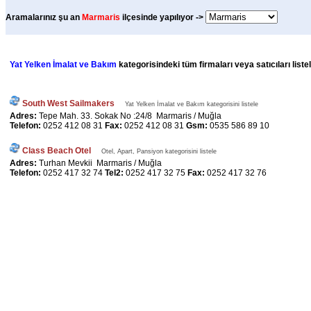
Aramalarınız şu an
Marmaris
ilçesinde yapılıyor ->
Yat Yelken İmalat ve Bakım
kategorisindeki tüm firmaları veya satıcıları list
South West Sailmakers
Yat Yelken İmalat ve Bakım kategorisini listele
Adres:
Tepe Mah. 33. Sokak No :24/8 Marmaris / Muğla
Telefon:
0252 412 08 31
Fax:
0252 412 08 31
Gsm:
0535 586 89 10
Class Beach Otel
Otel, Apart, Pansiyon kategorisini listele
Adres:
Turhan Mevkii Marmaris / Muğla
Telefon:
0252 417 32 74
Tel2:
0252 417 32 75
Fax:
0252 417 32 76