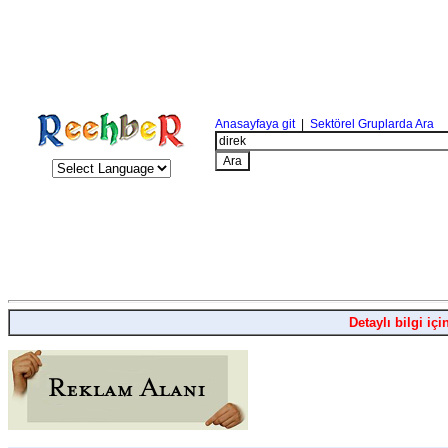
Anasayfaya git
|
Sektörel Gruplarda Ara
Detaylı bilgi içi