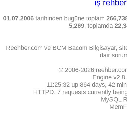
iş rehber
01.07.2006
tarihinden bugüne toplam
266,73
5,269
, toplamda
22,3
Reehber.com ve BCM Bacom Bilgisayar, sitede
dair soru
© 2006-2026 reehber.c
Engine v2.8
11:25:32 up 864 days, 42 min,
HTTPD: 7 requests currently being 
MySQL Ru
MemFr