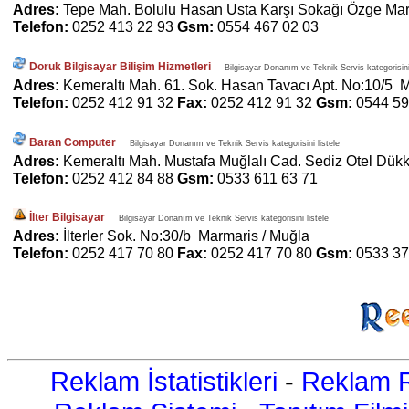
Adres:
Tepe Mah. Bolulu Hasan Usta Karşı Sokağı Özge Mar
Telefon:
0252 413 22 93
Gsm:
0554 467 02 03
Doruk Bilgisayar Bilişim Hizmetleri
Bilgisayar Donanım ve Teknik Servis kategorisini 
Adres:
Kemeraltı Mah. 61. Sok. Hasan Tavacı Apt. No:10/5 
Telefon:
0252 412 91 32
Fax:
0252 412 91 32
Gsm:
0544 59
Baran Computer
Bilgisayar Donanım ve Teknik Servis kategorisini listele
Adres:
Kemeraltı Mah. Mustafa Muğlalı Cad. Sediz Otel Dükk
Telefon:
0252 412 84 88
Gsm:
0533 611 63 71
İlter Bilgisayar
Bilgisayar Donanım ve Teknik Servis kategorisini listele
Adres:
İlterler Sok. No:30/b Marmaris / Muğla
Telefon:
0252 417 70 80
Fax:
0252 417 70 80
Gsm:
0533 37
Reklam İstatistikleri
-
Reklam R