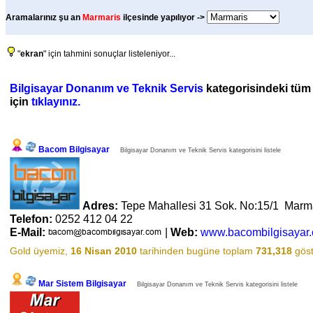
Aramalarınız şu an
Marmaris
ilçesinde yapılıyor ->
"
ekran
" için tahmini sonuçlar listeleniyor...
Bilgisayar Donanım ve Teknik Servis
kategorisindeki tüm f
için
tıklayınız.
Bacom Bilgisayar
Bilgisayar Donanım ve Teknik Servis kategorisini listele
Adres:
Tepe Mahallesi 31 Sok. No:15/1 Marm
Telefon:
0252 412 04 22
E-Mail:
|
Web:
www.bacombilgisayar
Gold üyemiz,
16 Nisan 2010
tarihinden bugüne toplam
731,318
göst
Mar Sistem Bilgisayar
Bilgisayar Donanım ve Teknik Servis kategorisini listele