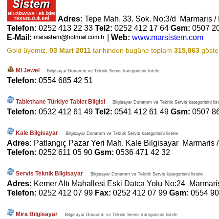
Adres:
Tepe Mah. 33. Sok. No:3/d Marmaris 
Telefon:
0252 413 22 33
Tel2:
0252 412 17 64
Gsm:
0507 2
E-Mail:
|
Web:
www.marsistem.com
Gold üyemiz,
03 Mart 2011
tarihinden bugüne toplam
315,863
göster
Ml Jewel
Bilgisayar Donanım ve Teknik Servis kategorisini listele
Telefon:
0554 685 42 51
Tablethane Türkiye Tablet Bilgisi
Bilgisayar Donanım ve Teknik Servis kategorisini list
Telefon:
0532 412 61 49
Tel2:
0541 412 61 49
Gsm:
0507 8
Kale Bilgisayar
Bilgisayar Donanım ve Teknik Servis kategorisini listele
Adres:
Patlangıç Pazar Yeri Mah. Kale Bilgisayar Marmaris 
Telefon:
0252 611 05 90
Gsm:
0536 471 42 32
Servis Teknik Bilgisayar
Bilgisayar Donanım ve Teknik Servis kategorisini listele
Adres:
Kemer Altı Mahallesi Eski Datca Yolu No:24 Marmari
Telefon:
0252 412 07 99
Fax:
0252 412 07 99
Gsm:
0554 90
Mira Bilgisayar
Bilgisayar Donanım ve Teknik Servis kategorisini listele