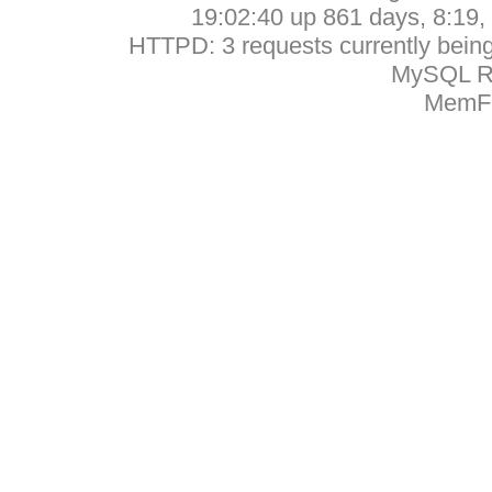
19:02:40 up 861 days, 8:19, 
HTTPD: 3 requests currently being 
MySQL Ru
MemFr