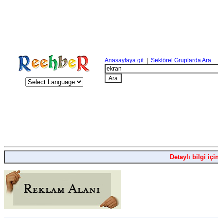
Anasayfaya git
|
Sektörel Gruplarda Ara
Detaylı bilgi içi