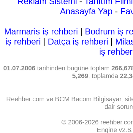
Reklam Sistemi
-
Tanıtım Filmi
Anasayfa Yap
-
Fav
Marmaris iş rehberi
|
Bodrum iş re
iş rehberi
|
Datça iş rehberi
|
Mila
iş rehber
01.07.2006
tarihinden bugüne toplam
266,67
5,269
, toplamda
22,3
Reehber.com ve BCM Bacom Bilgisayar, sitede
dair soru
© 2006-2026 reehber.c
Engine v2.8