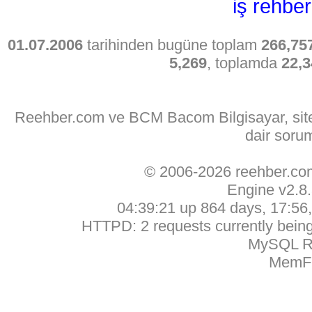
iş rehber
01.07.2006
tarihinden bugüne toplam
266,75
5,269
, toplamda
22,3
Reehber.com ve BCM Bacom Bilgisayar, sitede
dair soru
© 2006-2026 reehber.c
Engine v2.8
04:39:21 up 864 days, 17:56, 
HTTPD: 2 requests currently being 
MySQL Ru
MemFr