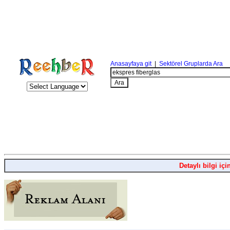
Anasayfaya git
|
Sektörel Gruplarda Ara
Detaylı bilgi içi