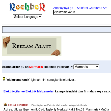
Anasayfaya git
|
Sektörel Gruplarda Ara
Aramalarınız şu an
Marmaris
ilçesinde yapılıyor ->
"
elektromekanik
" için tahmini sonuçlar listeleniyor...
Elektrikçiler ve Elektrik Malzemeleri
kategorisindeki tüm firmaları veya satıcı
Emka Elektrik
Elektrikçiler ve Elektrik Malzemeleri kategorisini listele
Adres:
Ulusal Egemenlik Cad. Taşlık İş Merkezi Kat:3 No:59 Marmaris / Muğla