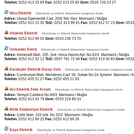
Telefon:
0252 413 25 85
Fax:
0252 413 25 85
Gsm:
0535 726 23 27
Nisu Elektrik
Elektrikçiler ve Elektrik Malzemeleri kategorisini listele
Adres:
Ulusal Egemenlik Cad. 20/d Teb Yanı Marmaris / Muğla
Telefon:
0252 412 15 35
Tel2:
0252 413 99 91
Fax:
0252 412 57 23
Gsm:
0533
Akdeniz Elektrik
Elektrikçiler ve Elektrik Malzemeleri kategorisini listele
Telefon:
0252 413 90 02
Gsm:
0533 236 73 70
Uzmanlar Enerji
Elektrikçiler ve Elektrik Malzemeleri kategorisini listele
Adres:
Kemeraltı Mah. 105. Sok. Hoca Hanım Apt. No:42/3 Marmaris / Muğla
Telefon:
0252 412 52 12
Tel2:
0507 791 72 48
Fax:
0252 413 50 83
Gsm:
0532
Kardeşler Elektrik Duray Uslu
Elektrikçiler ve Elektrik Malzemeleri kategorisini listele
Adres:
Cumhuriyet Mah. Menderes Cad. 56. Sokak No:2/c İçmeler Marmaris / 
Telefon:
0252 455 51 27
Fax:
0252 455 21 83
İnci Elektrik Felix Arzum
Elektrikçiler ve Elektrik Malzemeleri kategorisini listele
Adres:
Yeniyol Caddesi No:49/3 Marmaris / Muğla
Telefon:
0252 413 03 79
Gsm:
0533 216 89 33
Birlik Endüstriyel Elektrik
Elektrikçiler ve Elektrik Malzemeleri kategorisini listele
Adres:
Çıldır Mah. 103.sok. No:32/2 Marmaris / Muğla
Telefon:
0252 412 89 25
Fax:
0252 412 89 26
Kaya Elektrik
Elektrikçiler ve Elektrik Malzemeleri kategorisini listele