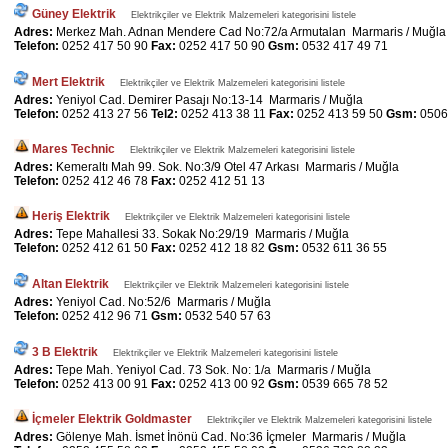
Güney Elektrik
Elektrikçiler ve Elektrik Malzemeleri kategorisini listele
Adres:
Merkez Mah. Adnan Mendere Cad No:72/a Armutalan Marmaris / Muğla
Telefon:
0252 417 50 90
Fax:
0252 417 50 90
Gsm:
0532 417 49 71
Mert Elektrik
Elektrikçiler ve Elektrik Malzemeleri kategorisini listele
Adres:
Yeniyol Cad. Demirer Pasajı No:13-14 Marmaris / Muğla
Telefon:
0252 413 27 56
Tel2:
0252 413 38 11
Fax:
0252 413 59 50
Gsm:
0506
Mares Technic
Elektrikçiler ve Elektrik Malzemeleri kategorisini listele
Adres:
Kemeraltı Mah 99. Sok. No:3/9 Otel 47 Arkası Marmaris / Muğla
Telefon:
0252 412 46 78
Fax:
0252 412 51 13
Heriş Elektrik
Elektrikçiler ve Elektrik Malzemeleri kategorisini listele
Adres:
Tepe Mahallesi 33. Sokak No:29/19 Marmaris / Muğla
Telefon:
0252 412 61 50
Fax:
0252 412 18 82
Gsm:
0532 611 36 55
Altan Elektrik
Elektrikçiler ve Elektrik Malzemeleri kategorisini listele
Adres:
Yeniyol Cad. No:52/6 Marmaris / Muğla
Telefon:
0252 412 96 71
Gsm:
0532 540 57 63
3 B Elektrik
Elektrikçiler ve Elektrik Malzemeleri kategorisini listele
Adres:
Tepe Mah. Yeniyol Cad. 73 Sok. No: 1/a Marmaris / Muğla
Telefon:
0252 413 00 91
Fax:
0252 413 00 92
Gsm:
0539 665 78 52
İçmeler Elektrik Goldmaster
Elektrikçiler ve Elektrik Malzemeleri kategorisini listele
Adres:
Gölenye Mah. İsmet İnönü Cad. No:36 İçmeler Marmaris / Muğla