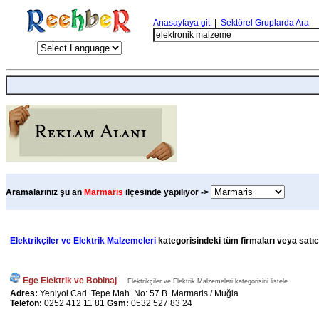
Anasayfaya git
|
Sektörel Gruplarda Ara
Aramalarınız şu an
Marmaris
ilçesinde yapılıyor ->
Elektrikçiler ve Elektrik Malzemeleri
kategorisindeki tüm firmaları veya satıcı
Ege Elektrik ve Bobinaj
Elektrikçiler ve Elektrik Malzemeleri kategorisini listele
Adres:
Yeniyol Cad. Tepe Mah. No: 57 B Marmaris / Muğla
Telefon:
0252 412 11 81
Gsm:
0532 527 83 24