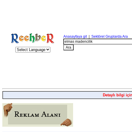
Anasayfaya git
|
Sektörel Gruplarda Ara
Detaylı bilgi içi