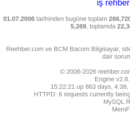
iş rehber
01.07.2006
tarihinden bugüne toplam
266,72
5,269
, toplamda
22,3
Reehber.com ve BCM Bacom Bilgisayar, sitede
dair soru
© 2006-2026 reehber.c
Engine v2.8
15:22:21 up 863 days, 4:39, 
HTTPD: 6 requests currently being 
MySQL Ru
MemFr