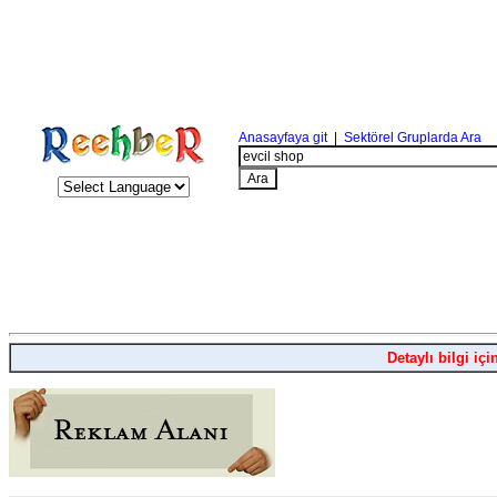
Anasayfaya git
|
Sektörel Gruplarda Ara
Detaylı bilgi içi