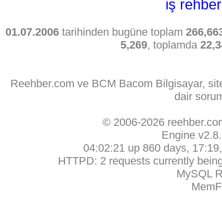
iş rehber
01.07.2006
tarihinden bugüne toplam
266,66
5,269
, toplamda
22,3
Reehber.com ve BCM Bacom Bilgisayar, sitede
dair soru
© 2006-2026 reehber.c
Engine v2.8
04:02:21 up 860 days, 17:19, 
HTTPD: 2 requests currently being 
MySQL Ru
MemFr