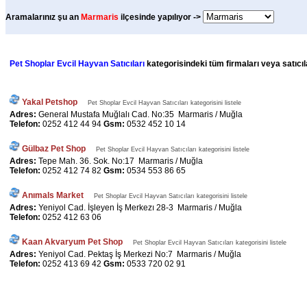
Aramalarınız şu an
Marmaris
ilçesinde yapılıyor ->
Pet Shoplar Evcil Hayvan Satıcıları
kategorisindeki tüm firmaları veya satıcıl
Yakal Petshop
Pet Shoplar Evcil Hayvan Satıcıları kategorisini listele
Adres:
General Mustafa Muğlalı Cad. No:35 Marmaris / Muğla
Telefon:
0252 412 44 94
Gsm:
0532 452 10 14
Gülbaz Pet Shop
Pet Shoplar Evcil Hayvan Satıcıları kategorisini listele
Adres:
Tepe Mah. 36. Sok. No:17 Marmaris / Muğla
Telefon:
0252 412 74 82
Gsm:
0534 553 86 65
Anımals Market
Pet Shoplar Evcil Hayvan Satıcıları kategorisini listele
Adres:
Yeniyol Cad. İşleyen İş Merkezı 28-3 Marmaris / Muğla
Telefon:
0252 412 63 06
Kaan Akvaryum Pet Shop
Pet Shoplar Evcil Hayvan Satıcıları kategorisini listele
Adres:
Yeniyol Cad. Pektaş İş Merkezi No:7 Marmaris / Muğla
Telefon:
0252 413 69 42
Gsm:
0533 720 02 91