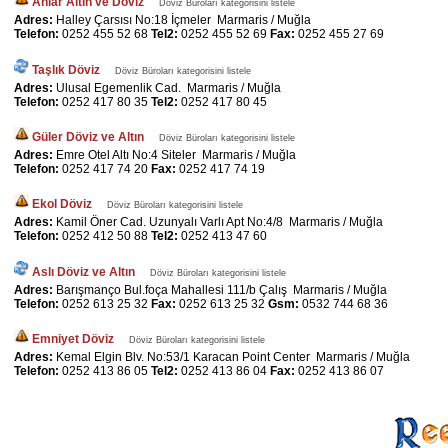
Anlar Altın ve Döviz
Döviz Büroları kategorisini listele
Adres:
Halley Çarsısı No:18 İçmeler Marmaris / Muğla
Telefon:
0252 455 52 68
Tel2:
0252 455 52 69
Fax:
0252 455 27 69
Taşlık Döviz
Döviz Büroları kategorisini listele
Adres:
Ulusal Egemenlik Cad. Marmaris / Muğla
Telefon:
0252 417 80 35
Tel2:
0252 417 80 45
Güler Döviz ve Altın
Döviz Büroları kategorisini listele
Adres:
Emre Otel Altı No:4 Siteler Marmaris / Muğla
Telefon:
0252 417 74 20
Fax:
0252 417 74 19
Ekol Döviz
Döviz Büroları kategorisini listele
Adres:
Kamil Öner Cad. Uzunyalı Varlı Apt No:4/8 Marmaris / Muğla
Telefon:
0252 412 50 88
Tel2:
0252 413 47 60
Aslı Döviz ve Altın
Döviz Büroları kategorisini listele
Adres:
Barışmanço Bul.foça Mahallesi 111/b Çalış Marmaris / Muğla
Telefon:
0252 613 25 32
Fax:
0252 613 25 32
Gsm:
0532 744 68 36
Emniyet Döviz
Döviz Büroları kategorisini listele
Adres:
Kemal Elgin Blv. No:53/1 Karacan Point Center Marmaris / Muğla
Telefon:
0252 413 86 05
Tel2:
0252 413 86 04
Fax:
0252 413 86 07