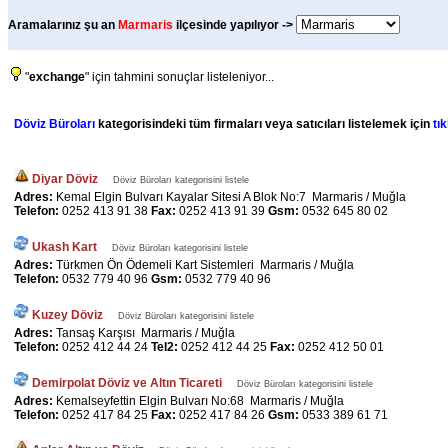
Aramalarınız şu an
Marmaris
ilçesinde yapılıyor ->
"
exchange
" için tahmini sonuçlar listeleniyor...
Döviz Büroları
kategorisindeki tüm firmaları veya satıcıları listelemek için
tık
Diyar Döviz
Döviz Büroları kategorisini listele
Adres:
Kemal Elgin Bulvarı Kayalar Sitesi A Blok No:7 Marmaris / Muğla
Telefon:
0252 413 91 38
Fax:
0252 413 91 39
Gsm:
0532 645 80 02
Ukash Kart
Döviz Büroları kategorisini listele
Adres:
Türkmen Ön Ödemeli Kart Sistemleri Marmaris / Muğla
Telefon:
0532 779 40 96
Gsm:
0532 779 40 96
Kuzey Döviz
Döviz Büroları kategorisini listele
Adres:
Tansaş Karşısı Marmaris / Muğla
Telefon:
0252 412 44 24
Tel2:
0252 412 44 25
Fax:
0252 412 50 01
Demirpolat Döviz ve Altın Ticareti
Döviz Büroları kategorisini listele
Adres:
Kemalseyfettin Elgin Bulvarı No:68 Marmaris / Muğla
Telefon:
0252 417 84 25
Fax:
0252 417 84 26
Gsm:
0533 389 61 71