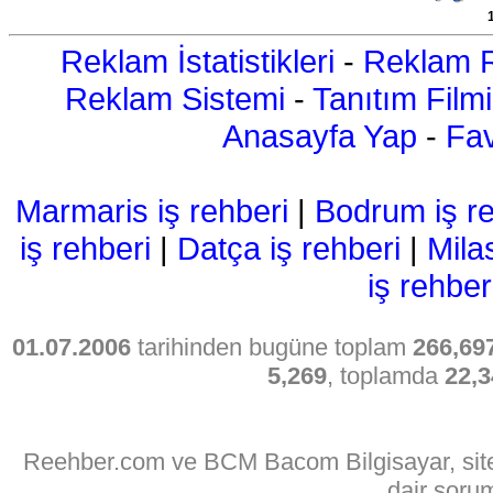
Reklam İstatistikleri
-
Reklam R
Reklam Sistemi
-
Tanıtım Filmi
Anasayfa Yap
-
Fav
Marmaris iş rehberi
|
Bodrum iş re
iş rehberi
|
Datça iş rehberi
|
Mila
iş rehber
01.07.2006
tarihinden bugüne toplam
266,69
5,269
, toplamda
22,3
Reehber.com ve BCM Bacom Bilgisayar, sitede
dair soru