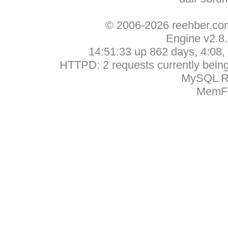
© 2006-2026 reehber.c
Engine v2.8
14:51:33 up 862 days, 4:08, 
HTTPD: 2 requests currently being 
MySQL Ru
MemFr