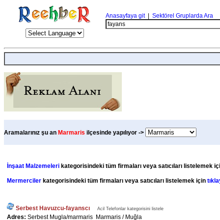
Anasayfaya git
|
Sektörel Gruplarda Ara
Aramalarınız şu an
Marmaris
ilçesinde yapılıyor ->
İnşaat Malzemeleri
kategorisindeki tüm firmaları veya satıcıları listelemek iç
Mermerciler
kategorisindeki tüm firmaları veya satıcıları listelemek için
tıkla
Serbest Havuzcu-fayanscı
Acil Telefonlar kategorisini listele
Adres:
Serbest Mugla/marmaris Marmaris / Muğla