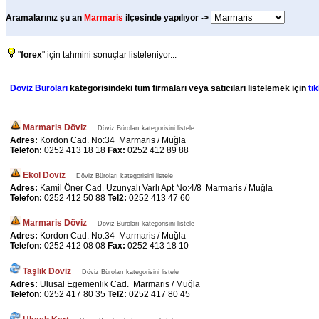
Aramalarınız şu an
Marmaris
ilçesinde yapılıyor ->
"
forex
" için tahmini sonuçlar listeleniyor...
Döviz Büroları
kategorisindeki tüm firmaları veya satıcıları listelemek için
tık
Marmaris Döviz
Döviz Büroları kategorisini listele
Adres:
Kordon Cad. No:34 Marmaris / Muğla
Telefon:
0252 413 18 18
Fax:
0252 412 89 88
Ekol Döviz
Döviz Büroları kategorisini listele
Adres:
Kamil Öner Cad. Uzunyalı Varlı Apt No:4/8 Marmaris / Muğla
Telefon:
0252 412 50 88
Tel2:
0252 413 47 60
Marmaris Döviz
Döviz Büroları kategorisini listele
Adres:
Kordon Cad. No:34 Marmaris / Muğla
Telefon:
0252 412 08 08
Fax:
0252 413 18 10
Taşlık Döviz
Döviz Büroları kategorisini listele
Adres:
Ulusal Egemenlik Cad. Marmaris / Muğla
Telefon:
0252 417 80 35
Tel2:
0252 417 80 45