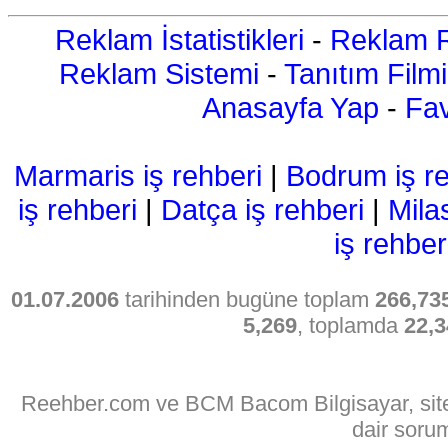
Reklam İstatistikleri
-
Reklam R
Reklam Sistemi
-
Tanıtım Filmi
Anasayfa Yap
-
Fav
Marmaris iş rehberi
|
Bodrum iş re
iş rehberi
|
Datça iş rehberi
|
Mila
iş rehber
01.07.2006
tarihinden bugüne toplam
266,73
5,269
, toplamda
22,3
Reehber.com ve BCM Bacom Bilgisayar, sitede
dair soru