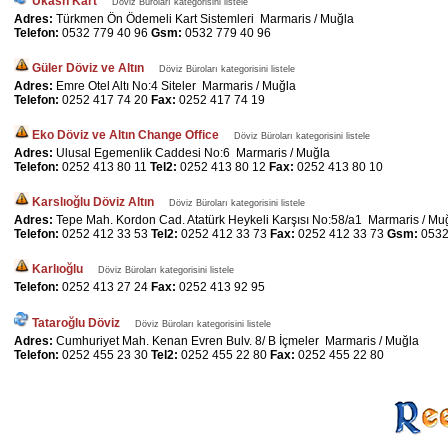
Ukash Kart
Döviz Büroları kategorisini listele
Adres:
Türkmen Ön Ödemeli Kart Sistemleri Marmaris / Muğla
Telefon:
0532 779 40 96
Gsm:
0532 779 40 96
Güler Döviz ve Altın
Döviz Büroları kategorisini listele
Adres:
Emre Otel Altı No:4 Siteler Marmaris / Muğla
Telefon:
0252 417 74 20
Fax:
0252 417 74 19
Eko Döviz ve Altın Change Office
Döviz Büroları kategorisini listele
Adres:
Ulusal Egemenlik Caddesi No:6 Marmaris / Muğla
Telefon:
0252 413 80 11
Tel2:
0252 413 80 12
Fax:
0252 413 80 10
Karslıoğlu Döviz Altın
Döviz Büroları kategorisini listele
Adres:
Tepe Mah. Kordon Cad. Atatürk Heykeli Karşısı No:58/a1 Marmaris / Mu
Telefon:
0252 412 33 53
Tel2:
0252 412 33 73
Fax:
0252 412 33 73
Gsm:
0532
Karlıoğlu
Döviz Büroları kategorisini listele
Telefon:
0252 413 27 24
Fax:
0252 413 92 95
Tataroğlu Döviz
Döviz Büroları kategorisini listele
Adres:
Cumhuriyet Mah. Kenan Evren Bulv. 8/ B İçmeler Marmaris / Muğla
Telefon:
0252 455 23 30
Tel2:
0252 455 22 80
Fax:
0252 455 22 80