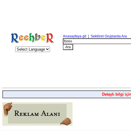
Anasayfaya git
|
Sektörel Gruplarda Ara
Detaylı bilgi içi