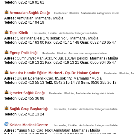
Telefon:
0252 419 01 61
Armutalan Sağlık Ocağı
Hastaneler, Klinikler, Ambulanslar kategorisini listele
Adres:
Armutalan Marmaris / Muğla
Telefon:
0252 417 04 19
Tepe Klinik
Hastaneler, Klinikler, Ambulanslar kategorisini listele
Adres:
Çıldır Mahallesi 178.sokak No:5 Marmaris / Muğla
Telefon:
0252 417 63 00
Fax:
0252 417 17 48
Gsm:
0532 420 65 47
Egetıp Polikliniği
Hastaneler, Klinikler, Ambulanslar kategorisini listele
Adres:
Cumhuriyet Mah. Atatürk Bul. 101/a4 Beldibi Marmaris / Muğla
Telefon:
0252 419 13 21
Fax:
0252 419 13 21
Gsm:
0505 904 05 47
Ametist Hamile Eğitim Merkezi - Op. Dr. Hakan Çoker
Hastaneler, Klinikler, Am
Adres:
Ulusal Egemenlik Cad. 85.sok 4/2 Marmaris / Muğla
Telefon:
0252 413 55 13
Tel2:
0542 215 14 73
Gsm:
0536 255 26 13
İçmeler Sağlık Ocağı
Hastaneler, Klinikler, Ambulanslar kategorisini listele
Telefon:
0252 455 36 98
Sağlık Grup Başkanlığı
Hastaneler, Klinikler, Ambulanslar kategorisini listele
Telefon:
0252 412 13 24
Knidos Medical Centre
Hastaneler, Klinikler, Ambulanslar kategorisini listele
Adres:
Yunus Nadi Cad. No:4 Armutalan Marmaris / Muğla