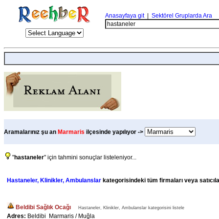
Anasayfaya git
|
Sektörel Gruplarda Ara
Aramalarınız şu an
Marmaris
ilçesinde yapılıyor ->
"
hastaneler
" için tahmini sonuçlar listeleniyor...
Hastaneler, Klinikler, Ambulanslar
kategorisindeki tüm firmaları veya satıcıla
Beldibi Sağlık Ocağı
Hastaneler, Klinikler, Ambulanslar kategorisini listele
Adres:
Beldibi Marmaris / Muğla