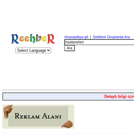
Anasayfaya git
|
Sektörel Gruplarda Ara
Detaylı bilgi içi