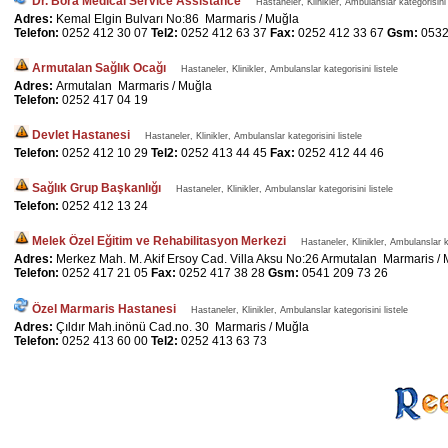
Dr. Bora Medical Service Assistance
Hastaneler, Klinikler, Ambulanslar kategorisini 
Adres:
Kemal Elgin Bulvarı No:86 Marmaris / Muğla
Telefon:
0252 412 30 07
Tel2:
0252 412 63 37
Fax:
0252 412 33 67
Gsm:
0532
Armutalan Sağlık Ocağı
Hastaneler, Klinikler, Ambulanslar kategorisini listele
Adres:
Armutalan Marmaris / Muğla
Telefon:
0252 417 04 19
Devlet Hastanesi
Hastaneler, Klinikler, Ambulanslar kategorisini listele
Telefon:
0252 412 10 29
Tel2:
0252 413 44 45
Fax:
0252 412 44 46
Sağlık Grup Başkanlığı
Hastaneler, Klinikler, Ambulanslar kategorisini listele
Telefon:
0252 412 13 24
Melek Özel Eğitim ve Rehabilitasyon Merkezi
Hastaneler, Klinikler, Ambulanslar ka
Adres:
Merkez Mah. M. Akif Ersoy Cad. Villa Aksu No:26 Armutalan Marmaris /
Telefon:
0252 417 21 05
Fax:
0252 417 38 28
Gsm:
0541 209 73 26
Özel Marmaris Hastanesi
Hastaneler, Klinikler, Ambulanslar kategorisini listele
Adres:
Çıldır Mah.inönü Cad.no. 30 Marmaris / Muğla
Telefon:
0252 413 60 00
Tel2:
0252 413 63 73