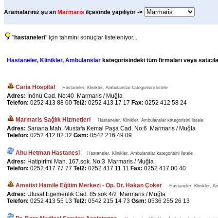
Aramalarınız şu an
Marmaris
ilçesinde yapılıyor ->
"
hastaneleri
" için tahmini sonuçlar listeleniyor...
Hastaneler, Klinikler, Ambulanslar
kategorisindeki tüm firmaları veya satıcıla
Caria Hospital
Hastaneler, Klinikler, Ambulanslar kategorisini listele
Adres:
İnönü Cad. No:40 Marmaris / Muğla
Telefon:
0252 413 88 00
Tel2:
0252 413 17 17
Fax:
0252 412 58 24
Marmaris Sağlık Hizmetleri
Hastaneler, Klinikler, Ambulanslar kategorisini listele
Adres:
Sarıana Mah. Mustafa Kemal Paşa Cad. No:6 Marmaris / Muğla
Telefon:
0252 412 82 32
Gsm:
0542 216 49 09
Ahu Hetman Hastanesi
Hastaneler, Klinikler, Ambulanslar kategorisini listele
Adres:
Hatipirimi Mah. 167.sok. No:3 Marmaris / Muğla
Telefon:
0252 417 77 77
Tel2:
0252 417 11 11
Fax:
0252 417 00 40
Ametist Hamile Eğitim Merkezi - Op. Dr. Hakan Çoker
Hastaneler, Klinikler, Am
Adres:
Ulusal Egemenlik Cad. 85.sok 4/2 Marmaris / Muğla
Telefon:
0252 413 55 13
Tel2:
0542 215 14 73
Gsm:
0536 255 26 13