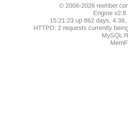
© 2006-2026 reehber.c
Engine v2.8
15:21:23 up 862 days, 4:38, 
HTTPD: 2 requests currently being 
MySQL Ru
MemFr