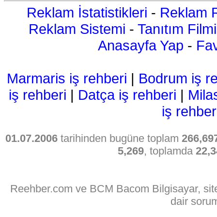
Reklam İstatistikleri
-
Reklam R
Reklam Sistemi
-
Tanıtım Filmi
Anasayfa Yap
-
Fav
Marmaris iş rehberi
|
Bodrum iş re
iş rehberi
|
Datça iş rehberi
|
Mila
iş rehber
01.07.2006
tarihinden bugüne toplam
266,69
5,269
, toplamda
22,3
Reehber.com ve BCM Bacom Bilgisayar, sitede
dair soru