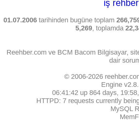
iş rehber
01.07.2006
tarihinden bugüne toplam
266,75
5,269
, toplamda
22,3
Reehber.com ve BCM Bacom Bilgisayar, sitede
dair soru
© 2006-2026 reehber.c
Engine v2.8
06:41:42 up 864 days, 19:58, 
HTTPD: 7 requests currently being 
MySQL Ru
MemFr