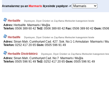
Aramalarınız şu an
Marmaris
ilçesinde yapılıyor ->
Herbalife
Diyetisyen, Diyet Ürünleri ve Zayıflama Merkezleri kategorisini listele
Adres:
Herbalife Marmaris / Muğla
Telefon:
0506 389 60 42
Tel2:
0506 389 60 42
Fax:
0506 389 60 42
Gsm:
0506
Herbalife
Diyetisyen, Diyet Ürünleri ve Zayıflama Merkezleri kategorisini listele
Adres:
Sinan Mah. Cumhuriyet Cad. 427. Sok. No:1-1 Armutalan Marmaris / Mu
Telefon:
0252 417 20 65
Gsm:
0505 596 91 49
Herbalife Distiribitörü
Diyetisyen, Diyet Ürünleri ve Zayıflama Merkezleri kategorisini list
Adres:
Sinan Mah. Cumhuriyet Cad. No:7 Marmaris / Muğla
Telefon:
0505 596 91 49
Tel2:
0252 417 20 65
Gsm:
0505 596 91 49