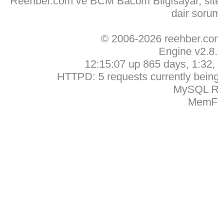
Reehber.com ve BCM Bacom Bilgisayar, sitede
dair soru
© 2006-2026 reehber.c
Engine v2.8
12:15:07 up 865 days, 1:32, 
HTTPD: 5 requests currently being 
MySQL Ru
MemFr