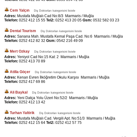
Cem Yalçın
Diş Doktorları kategorisini listele
Adres:
Mustafa Muğlalı Cad No:8/3 Marmaris / Muğla
Telefon:
0252 412 15 55
Tel2:
0252 413 20 05
Gsm:
0532 582 03 23
Dental Tourism
Diş Doktorları kategorisini listele
Adres:
Sarıana Mah. Mustafa Kemal Paşa Cad. No:6 Marmaris / Muğla
Telefon:
0252 412 82 32
Gsm:
0542 216 49 09
Mert Ozkay
Diş Doktorları kategorisini listele
Adres:
Yeniyol Cad No:15 Kat: 2 Marmaris / Muğla
Telefon:
0252 413 70 89
Atilla Göçer
Diş Doktorları kategorisini listele
Adres:
Kenan Evren İlköğretim Okulu Karşısı Marmaris / Muğla
Telefon:
0252 417 69 86
Ali Baykal
Diş Doktorları kategorisini listele
Adres:
Yeni Datça Yolu Üzeri No:52/2 Marmaris / Muğla
Telefon:
0252 412 13 42
Turhan Yaltirik
Diş Doktorları kategorisini listele
Adres:
Mustafa Muğlalı Cad. Vergili Apt. No:51/3 Marmaris / Muğla
Telefon:
0252 412 15 64
Tel2:
0252 412 57 75