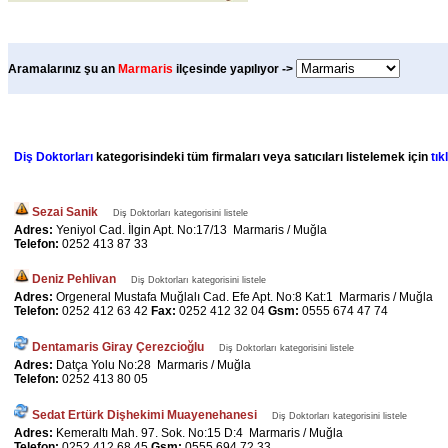
Aramalarınız şu an
Marmaris
ilçesinde yapılıyor ->
Diş Doktorları
kategorisindeki tüm firmaları veya satıcıları listelemek için
tık
Sezai Sanik
Diş Doktorları kategorisini listele
Adres:
Yeniyol Cad. İlgin Apt. No:17/13 Marmaris / Muğla
Telefon:
0252 413 87 33
Deniz Pehlivan
Diş Doktorları kategorisini listele
Adres:
Orgeneral Mustafa Muğlalı Cad. Efe Apt. No:8 Kat:1 Marmaris / Muğla
Telefon:
0252 412 63 42
Fax:
0252 412 32 04
Gsm:
0555 674 47 74
Dentamaris Giray Çerezcioğlu
Diş Doktorları kategorisini listele
Adres:
Datça Yolu No:28 Marmaris / Muğla
Telefon:
0252 413 80 05
Sedat Ertürk Dişhekimi Muayenehanesi
Diş Doktorları kategorisini listele
Adres:
Kemeraltı Mah. 97. Sok. No:15 D:4 Marmaris / Muğla
Telefon:
0252 412 68 45
Gsm:
0555 694 72 33