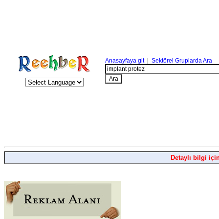
Anasayfaya git
|
Sektörel Gruplarda Ara
Detaylı bilgi içi