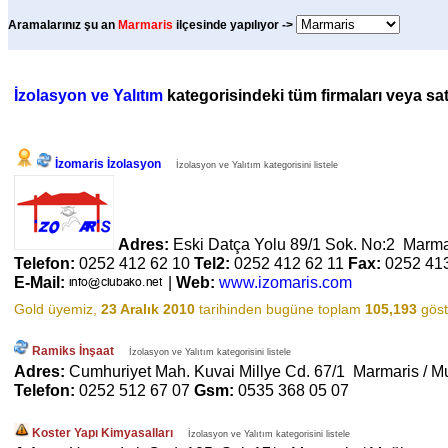
Aramalarınız şu an
Marmaris
ilçesinde yapılıyor ->
İzolasyon ve Yalıtım
kategorisindeki tüm firmaları veya satı
İzomaris İzolasyon
İzolasyon ve Yalıtım kategorisini listele
Adres:
Eski Datça Yolu 89/1 Sok. No:2 Marma
Telefon:
0252 412 62 10
Tel2:
0252 412 62 11
Fax:
0252 41
E-Mail:
|
Web:
www.izomaris.com
Gold üyemiz,
23 Aralık 2010
tarihinden bugüne toplam
105,193
göst
Ramiks İnşaat
İzolasyon ve Yalıtım kategorisini listele
Adres:
Cumhuriyet Mah. Kuvai Millye Cd. 67/1 Marmaris / M
Telefon:
0252 512 67 07
Gsm:
0535 368 05 07
Koster Yapı Kimyasalları
İzolasyon ve Yalıtım kategorisini listele