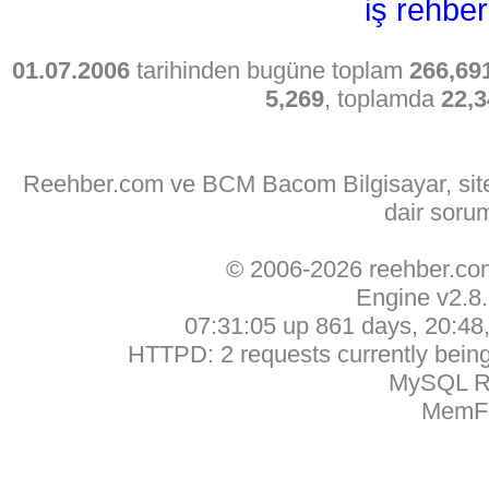
iş rehber
01.07.2006
tarihinden bugüne toplam
266,69
5,269
, toplamda
22,3
Reehber.com ve BCM Bacom Bilgisayar, sitede
dair soru
© 2006-2026 reehber.c
Engine v2.8
07:31:05 up 861 days, 20:48, 
HTTPD: 2 requests currently being 
MySQL Ru
MemFr