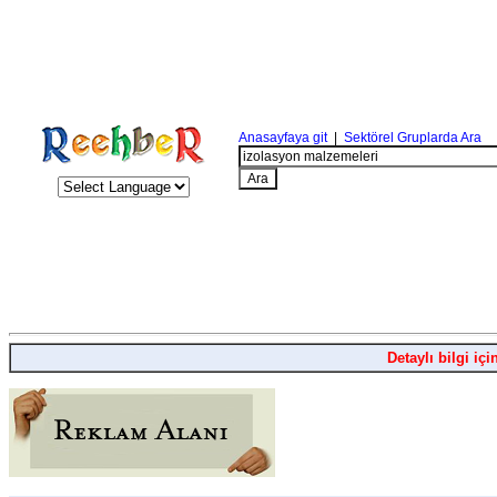
Anasayfaya git
|
Sektörel Gruplarda Ara
Detaylı bilgi içi