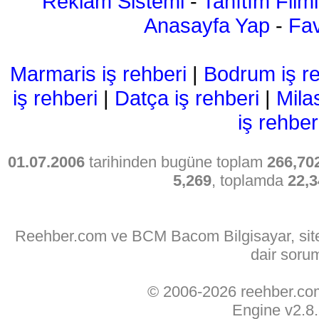
Reklam Sistemi
-
Tanıtım Filmi
Anasayfa Yap
-
Fav
Marmaris iş rehberi
|
Bodrum iş re
iş rehberi
|
Datça iş rehberi
|
Mila
iş rehber
01.07.2006
tarihinden bugüne toplam
266,70
5,269
, toplamda
22,3
Reehber.com ve BCM Bacom Bilgisayar, sitede
dair soru
© 2006-2026 reehber.c
Engine v2.8