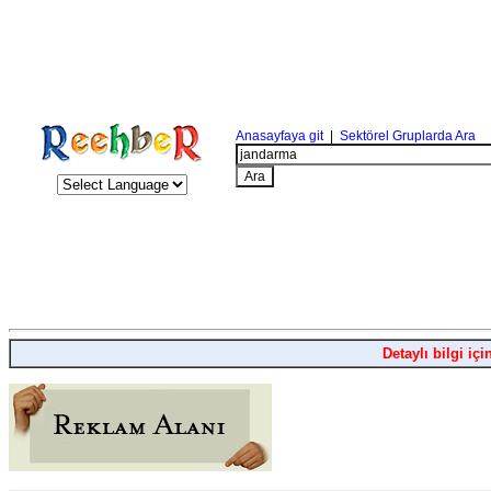
Anasayfaya git
|
Sektörel Gruplarda Ara
Detaylı bilgi içi