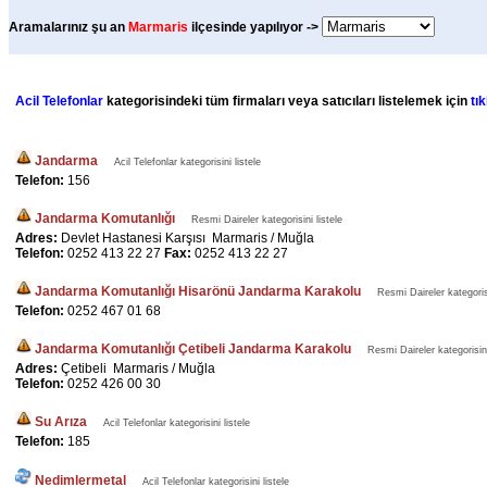
Aramalarınız şu an
Marmaris
ilçesinde yapılıyor ->
Acil Telefonlar
kategorisindeki tüm firmaları veya satıcıları listelemek için
tık
Jandarma
Acil Telefonlar kategorisini listele
Telefon:
156
Jandarma Komutanlığı
Resmi Daireler kategorisini listele
Adres:
Devlet Hastanesi Karşısı Marmaris / Muğla
Telefon:
0252 413 22 27
Fax:
0252 413 22 27
Jandarma Komutanlığı Hisarönü Jandarma Karakolu
Resmi Daireler kategorisi
Telefon:
0252 467 01 68
Jandarma Komutanlığı Çetibeli Jandarma Karakolu
Resmi Daireler kategorisini
Adres:
Çetibeli Marmaris / Muğla
Telefon:
0252 426 00 30
Su Arıza
Acil Telefonlar kategorisini listele
Telefon:
185
Nedimlermetal
Acil Telefonlar kategorisini listele