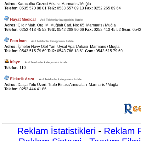
Adres:
Karaçulha Cezeci Arkası Marmaris / Muğla
Telefon:
0535 570 88 01
Tel2:
0533 557 09 13
Fax:
0252 265 89 64
Hayat Medical
Acil Telefonlar kategorisini listele
Adres:
Çıldır Mah. Org. M. Muğlalı Cad. No: 65 Marmaris / Muğla
Telefon:
0252 413 45 52
Tel2:
0542 208 90 66
Fax:
0252 413 45 52
Gsm:
0542
Foto İnan
Acil Telefonlar kategorisini listele
Adres:
İçmeler Navy Otel Yanı Uysal Apart Arkasi Marmaris / Muğla
Telefon:
0543 515 79 69
Tel2:
0543 788 18 61
Gsm:
0543 515 79 69
İtfaye
Acil Telefonlar kategorisini listele
Telefon:
110
Elektrik Arıza
Acil Telefonlar kategorisini listele
Adres:
Datça Yolu Üzeri. Trafo Binası Armutalan Marmaris / Muğla
Telefon:
0252 444 41 86
Reklam İstatistikleri
-
Reklam R