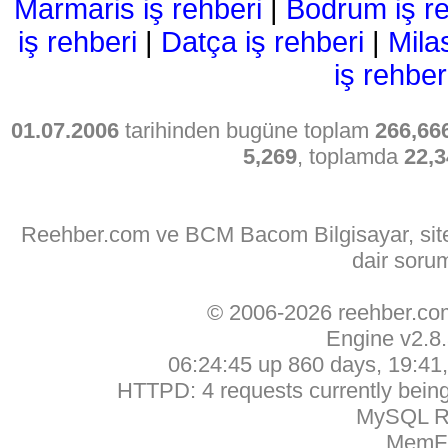
Marmaris iş rehberi
|
Bodrum iş re
iş rehberi
|
Datça iş rehberi
|
Mila
iş rehber
01.07.2006
tarihinden bugüne toplam
266,66
5,269
, toplamda
22,3
Reehber.com ve BCM Bacom Bilgisayar, sitede
dair soru
© 2006-2026 reehber.c
Engine v2.8
06:24:45 up 860 days, 19:41, 
HTTPD: 4 requests currently being 
MySQL Ru
MemFr