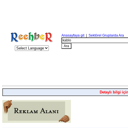
Anasayfaya git
|
Sektörel Gruplarda Ara
Detaylı bilgi içi