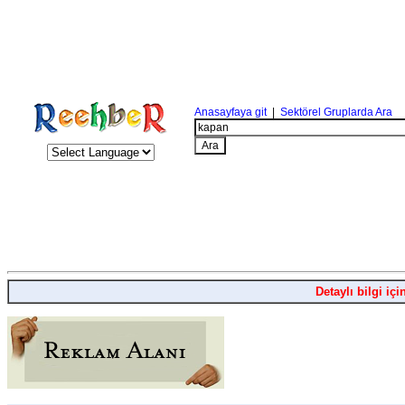
Anasayfaya git
|
Sektörel Gruplarda Ara
Detaylı bilgi içi