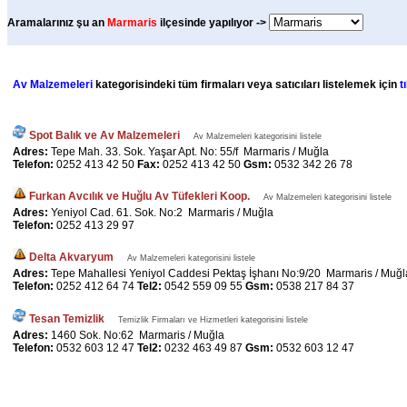
Aramalarınız şu an
Marmaris
ilçesinde yapılıyor ->
Av Malzemeleri
kategorisindeki tüm firmaları veya satıcıları listelemek için
t
Spot Balık ve Av Malzemeleri
Av Malzemeleri kategorisini listele
Adres:
Tepe Mah. 33. Sok. Yaşar Apt. No: 55/f Marmaris / Muğla
Telefon:
0252 413 42 50
Fax:
0252 413 42 50
Gsm:
0532 342 26 78
Furkan Avcılık ve Huğlu Av Tüfekleri Koop.
Av Malzemeleri kategorisini listele
Adres:
Yeniyol Cad. 61. Sok. No:2 Marmaris / Muğla
Telefon:
0252 413 29 97
Delta Akvaryum
Av Malzemeleri kategorisini listele
Adres:
Tepe Mahallesi Yeniyol Caddesi Pektaş İşhanı No:9/20 Marmaris / Muğl
Telefon:
0252 412 64 74
Tel2:
0542 559 09 55
Gsm:
0538 217 84 37
Tesan Temizlik
Temizlik Firmaları ve Hizmetleri kategorisini listele
Adres:
1460 Sok. No:62 Marmaris / Muğla
Telefon:
0532 603 12 47
Tel2:
0232 463 49 87
Gsm:
0532 603 12 47