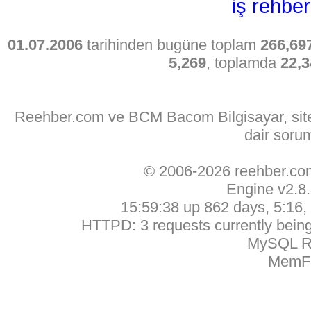
iş rehber
01.07.2006
tarihinden bugüne toplam
266,69
5,269
, toplamda
22,3
Reehber.com ve BCM Bacom Bilgisayar, sitede
dair soru
© 2006-2026 reehber.c
Engine v2.8
15:59:38 up 862 days, 5:16, 
HTTPD: 3 requests currently being 
MySQL Ru
MemFr