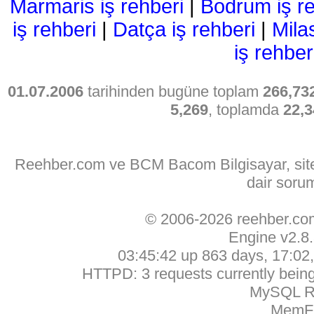
Marmaris iş rehberi
|
Bodrum iş re
iş rehberi
|
Datça iş rehberi
|
Mila
iş rehber
01.07.2006
tarihinden bugüne toplam
266,73
5,269
, toplamda
22,3
Reehber.com ve BCM Bacom Bilgisayar, sitede
dair soru
© 2006-2026 reehber.c
Engine v2.8
03:45:42 up 863 days, 17:02, 
HTTPD: 3 requests currently being 
MySQL Ru
MemFr