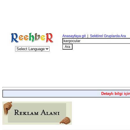
Anasayfaya git
|
Sektörel Gruplarda Ara
Detaylı bilgi içi